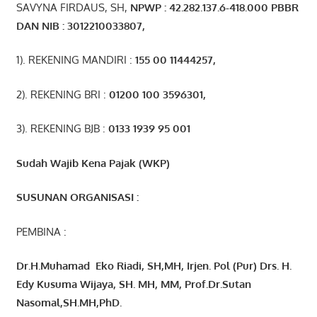
SAVYNA FIRDAUS, SH,
NPW
P
:
4
2.
282
.1
37
.6-418.000
PBBR
DAN NIB
:
3012210033807
,
1). REKENING MANDIRI :
155 00 11444257
,
2). REKENING BRI :
01200 100 3596301
,
3). REKENING BJB :
0133 1939 95 001
Sudah Wajib Kena Pajak (WKP)
SUSUNAN ORGANISASI :
PEMBINA :
Dr.H.Muhamad
Eko
Riadi
, SH,MH
, Irjen. Pol (Pur) Drs. H.
Edy Kusuma Wijaya, SH. MH,
MM, Prof
.
Dr.Sutan
Nasomal,SH.MH,PhD.