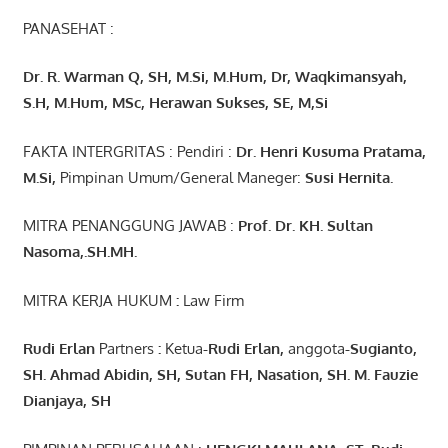
PANASEHAT :
Dr. R. Warman Q, SH, M.Si, M.Hum
,
Dr, Waqkimansyah,
S.H, M.Hum, MSc
,
Herawan Sukses, SE, M,Si
FAKTA INTERGRITAS : Pendiri :
Dr. Henri
Kusuma
Pratama,
M.Si
,
Pimpinan Umum/General Maneger:
Susi
Hernita.
MITRA PENANGGUNG JAWAB :
Prof. Dr. KH. Sultan
Nasoma,.SH.MH.
MITRA KERJA HUKUM
:
Law Firm
Rudi Erlan
Partners
:
Ketua
-Rudi
Erlan
,
anggota
-Sugianto
,
SH. Ahmad
Abidin
, SH,
Sutan
FH,
Nasation
, SH. M.
Fauzie
Dianjaya
, SH