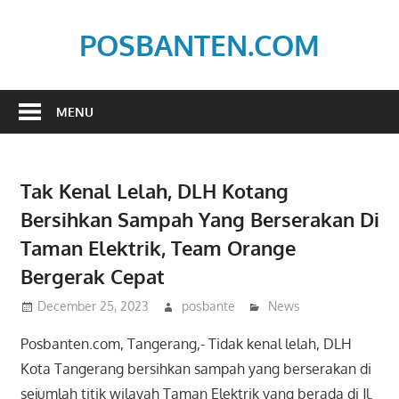
Skip
to
POSBANTEN.COM
content
Mendidik,
Dan
MENU
Menyampaikan
Aspirasi
Rakyat
Tak Kenal Lelah, DLH Kotang
Bersihkan Sampah Yang Berserakan Di
Taman Elektrik, Team Orange
Bergerak Cepat
December 25, 2023
posbante
News
Posbanten.com, Tangerang,- Tidak kenal lelah, DLH
Kota Tangerang bersihkan sampah yang berserakan di
sejumlah titik wilayah Taman Elektrik yang berada di Jl.