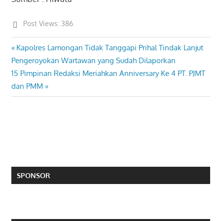
Post Views:
386
Previous
Kapolres Lamongan Tidak Tanggapi Prihal Tindak Lanjut
Post
Post:
Pengeroyokan Wartawan yang Sudah Dilaporkan
navigation
Next
15 Pimpinan Redaksi Meriahkan Anniversary Ke 4 PT. PJMT
Post:
dan PMM
SPONSOR