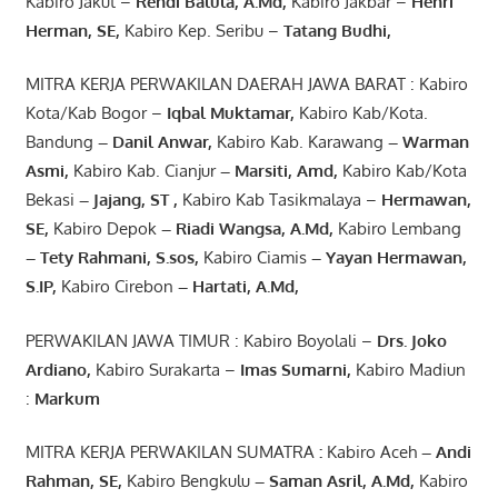
Kabiro Jakut –
Rendi
Balula
,
A.Md
,
Kabiro Jakbar –
Henri
Herman, SE
,
Kabiro Kep. Seribu –
Tatang Budhi
,
MITRA KERJA PERWAKILAN DAERAH JAWA BARAT : Kabiro
Kota/Kab Bogor –
Iqbal
Muktamar
,
Kabiro Kab/Kota.
Bandung
–
Danil Anwar
,
Kabiro Kab. Karawang
–
Warman
Asmi
,
Kabiro Kab. Cianjur
–
Marsiti
,
Amd
,
Kabiro Kab/Kota
Bekasi
– Jajang
, ST
,
Kabiro Kab Tasikmalaya –
Hermawan
,
SE,
Kabiro Depok
– Riadi Wangsa
,
A.Md
,
Kabiro Lembang
– Tety Rahmani
, S.sos,
Kabiro Ciamis
– Yayan Hermawan
,
S.IP,
Kabiro Cirebon
–
Hartati
,
A.Md
,
PERWAKILAN JAWA TIMUR : Kabiro Boyolali –
Drs.
Joko
Ardiano
,
Kabiro Surakarta –
Imas
Sumarni
,
Kabiro Madiun
:
Markum
MITRA KERJA PERWAKILAN SUMATRA
:
Kabiro Aceh
– Andi
Rahman, SE
,
Kabiro Bengkulu
– Saman Asril
,
A.Md
,
Kabiro