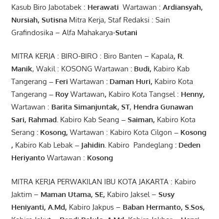
Kasub Biro Jabotabek :
Herawati
Wartawan :
Ardiansyah
,
Nursiah
,
Suti
s
na
Mitra Kerja, Staf Redaksi : Sain
Grafindosika – Alfa Mahakarya-
Sutani
MITRA KERJA : BIRO-BIRO : Biro Banten – Kapala
,
R.
Manik
, Wakil : KOSONG Wartawan
:
Budi
,
Kabiro Kab
Tangerang
–
Feri
Wartawan
:
Daman Huri,
Kabiro Kota
Tangerang
– Roy
Wartawan
,
Kabiro Kota Tangsel :
Henny
,
Wartawan :
Barita Simanjuntak, ST
,
Hendra
Gunawan
Sari
,
Rahmad
.
Kabiro Kab Seang
–
Saiman
,
Kabiro Kota
Serang
:
Kosong
,
Wartawan : Kabiro Kota Cilgon
–
Kosong
,
Kabiro Kab Lebak
–
Jahidin
.
Kabiro Pandeglang
: Deden
Heriyanto
Wartawan :
Kosong
MITRA KERJA PERWAKILAN IBU KOTA JAKARTA : Kabiro
Jaktim –
Maman Utama, SE
,
Kabiro Jaksel –
Susy
Heniyanti, A.Md
,
Kabiro Jakpus –
Baban Hermanto, S.Sos
,