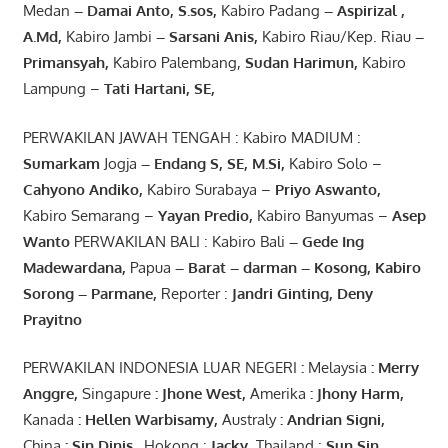
Medan
– Damai Anto
, S.sos,
Kabiro Padang
– Aspirizal
,
A.Md
,
Kabiro Jambi
– Sarsani Anis
,
Kabiro Riau/Kep. Riau
–
Primansyah
,
Kabiro Palembang,
Sudan
Harimun
,
Kabiro
Lampung –
Tati Hartani, SE
,
PERWAKILAN JAWAH TENGAH : Kabiro MADIUM :
Sumarkam
Jogja
–
Endang
S, SE,
M.Si
,
Kabiro Solo –
Cahyono
Andiko
,
Kabiro Surabaya –
Priyo
Aswanto
,
Kabiro Semarang –
Yayan
Predio
,
Kabiro Banyumas –
Asep
Wanto
PERWAKILAN BALI : Kabiro Bali
–
Gede
Ing
Madewardana
,
Papua
– Barat –
darman
–
Kosong
,
Kabiro
Sorong
–
Parmane
,
Reporter :
Jandri Ginting, Deny
Prayitno
PERWAKILAN INDONESIA LUAR NEGERI
:
Melaysia
: Merry
Anggre
,
Singapure
:
Jhone
West,
Amerika
:
Jhony
Harm,
Kanada
: Hellen
Warbisamy
,
Australy
:
Andrian
Signi
,
China
: Sin
Dinis
.
Hokong :
Jacky,
Thailand :
Sun Sin,