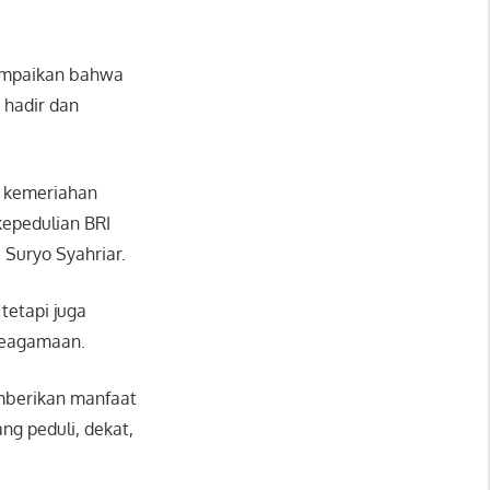
ampaikan bahwa
 hadir dan
g kemeriahan
kepedulian BRI
Suryo Syahriar.
tetapi juga
 keagamaan.
mberikan manfaat
ng peduli, dekat,