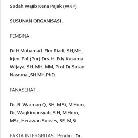
Sudah Wajib Kena Pajak (WKP)
SUSUNAN ORGANISASI :
PEMBINA :
Dr.H.Muhamad
Eko
Riadi
, SH,MH
,
Irjen. Pol (Pur) Drs. H. Edy Kusuma
Wijaya, SH. MH,
MM, Prof
.
Dr.Sutan
Nasomal,SH.MH,PhD.
PANASEHAT :
Dr. R. Warman Q, SH, M.Si, M.Hum
,
Dr, Waqkimansyah, S.H, M.Hum,
MSc
,
Herawan Sukses, SE, M,Si
FAKTA INTERGRITAS : Pendiri :
Dr.