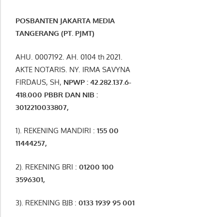
POSBANTEN JAKARTA MEDIA
TANGERANG (PT. PJMT)
AHU. 0007192. AH. 0104 th 2021.
AKTE NOTARIS. NY. IRMA SAVYNA
FIRDAUS, SH,
NPW
P
:
4
2.
282
.1
37
.6-
418.000
PBBR DAN NIB
:
3012210033807
,
1). REKENING MANDIRI :
155 00
11444257
,
2). REKENING BRI :
01200 100
3596301
,
3). REKENING BJB :
0133 1939 95 001