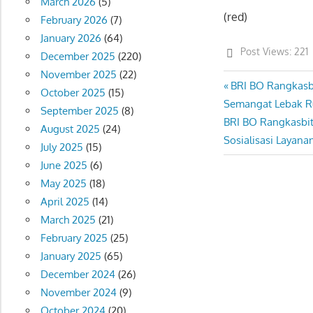
March 2026
(5)
(red)
February 2026
(7)
January 2026
(64)
Post Views:
221
December 2025
(220)
November 2025
(22)
Previous
BRI BO Rangkasb
Post
October 2025
(15)
Post:
Semangat Lebak Ru
September 2025
(8)
navigation
Next
BRI BO Rangkasbit
August 2025
(24)
Post:
Sosialisasi Layan
July 2025
(15)
June 2025
(6)
May 2025
(18)
April 2025
(14)
March 2025
(21)
February 2025
(25)
January 2025
(65)
December 2024
(26)
November 2024
(9)
October 2024
(20)