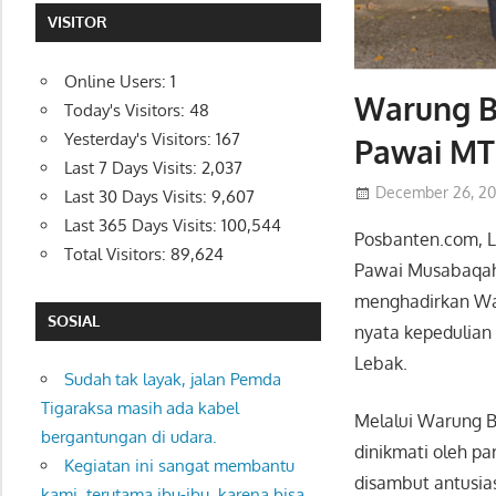
VISITOR
Online Users:
1
Warung B
Today's Visitors:
48
Yesterday's Visitors:
167
Pawai MTQ
Last 7 Days Visits:
2,037
December 26, 2
Last 30 Days Visits:
9,607
Last 365 Days Visits:
100,544
Posbanten.com, L
Total Visitors:
89,624
Pawai Musabaqah 
menghadirkan War
SOSIAL
nyata kepedulian
Lebak.
Sudah tak layak, jalan Pemda
Tigaraksa masih ada kabel
Melalui Warung B
bergantungan di udara.
dinikmati oleh p
Kegiatan ini sangat membantu
disambut antusia
kami, terutama ibu-ibu, karena bisa