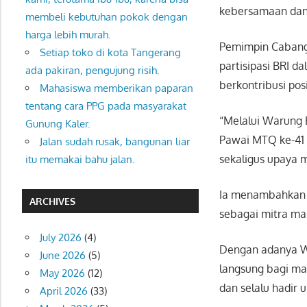
kebersamaan dan
membeli kebutuhan pokok dengan
harga lebih murah.
Pemimpin Cabang
Setiap toko di kota Tangerang
partisipasi BRI d
ada pakiran, pengujung risih.
berkontribusi pos
Mahasiswa memberikan paparan
tentang cara PPG pada masyarakat
“Melalui Warung 
Gunung Kaler.
Pawai MTQ ke-41 
Jalan sudah rusak, bangunan liar
sekaligus upaya 
itu memakai bahu jalan.
Ia menambahkan b
ARCHIVES
sebagai mitra ma
July 2026
(4)
Dengan adanya W
June 2026
(5)
langsung bagi ma
May 2026
(12)
dan selalu hadir u
April 2026
(33)