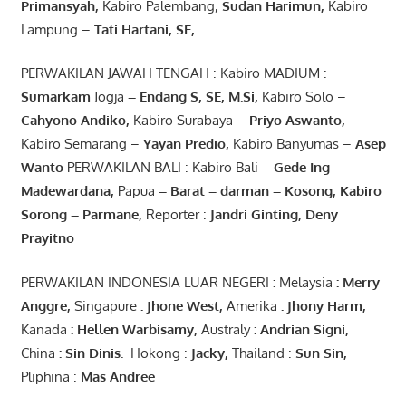
Primansyah
,
Kabiro Palembang,
Sudan
Harimun
,
Kabiro
Lampung –
Tati Hartani, SE
,
PERWAKILAN JAWAH TENGAH : Kabiro MADIUM :
Sumarkam
Jogja
–
Endang
S, SE,
M.Si
,
Kabiro Solo –
Cahyono
Andiko
,
Kabiro Surabaya –
Priyo
Aswanto
,
Kabiro Semarang –
Yayan
Predio
,
Kabiro Banyumas –
Asep
Wanto
PERWAKILAN BALI : Kabiro Bali
–
Gede
Ing
Madewardana
,
Papua
– Barat –
darman
–
Kosong
,
Kabiro
Sorong
–
Parmane
,
Reporter :
Jandri Ginting, Deny
Prayitno
PERWAKILAN INDONESIA LUAR NEGERI
:
Melaysia
: Merry
Anggre
,
Singapure
:
Jhone
West,
Amerika
:
Jhony
Harm,
Kanada
: Hellen
Warbisamy
,
Australy
:
Andrian
Signi
,
China
: Sin
Dinis
.
Hokong :
Jacky,
Thailand :
Sun Sin,
Pliphina :
Mas Andree