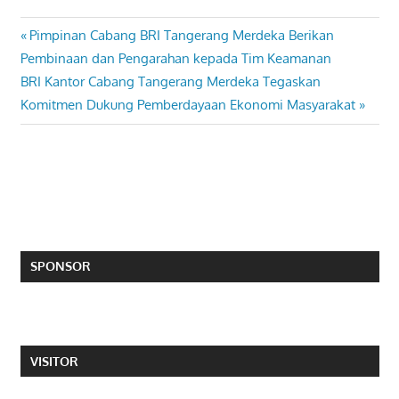
Previous
Pimpinan Cabang BRI Tangerang Merdeka Berikan
Post
Post:
Pembinaan dan Pengarahan kepada Tim Keamanan
navigation
Next
BRI Kantor Cabang Tangerang Merdeka Tegaskan
Post:
Komitmen Dukung Pemberdayaan Ekonomi Masyarakat
SPONSOR
VISITOR