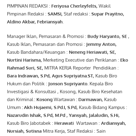
PIMPINAN REDAKSI :
Feriyosa Cherleyfelts,
Wakil
Pimpinan Redaksi :
SAMSI,
Staf redaksi
: Supar Prayitno,
Aldino Akbar, Febriansyah
.
Manager Iklan, Pemasaran & Promosi :
Budy Haryanto, SE
,
Kasub Iklan, Pemasaran dan Promosi :
Jemmy Anton
,
Kasub Bandahara/Keuangan :
Neneng
Heriawati
, SE,
Nurtini
Harisma
,
Merketing Executive dan Periklanan :
Eko
Rahmad Suri
,
SE,
MITRA KERJA Reporter Pendidikan :
Bara
Indrawan
,
S.Pd
,
Agus
Supriyatna
.
ST
,
Kasub Biro
Hukum dan Politik :
Jonson
S
upriyanto
.
Kepala Biro
Investigasi & Konsultasi , Kosong, Kasub Biro Kesehatan
dan Kriminal
:
Kosong
Wartawan
:
Darmawan
,
Kasub
Umum
:
Akh Hujaemi, S.Pd.I, S.Pd
,
Kasub Bidang Kampus :
Nazarudin
Ishak
,
S.Pd
,
M.Pd
,
Yansyah
,
Jalaludin
,
S.Hi
,
Kasub Biro Jabotabek :
Herawati
Wartawan :
Ardiansyah
,
Nursiah
,
Suti
s
na
Mitra Kerja, Staf Redaksi : Sain