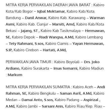
MITRA KERJA PERWAKILAN DAERAH JAWA BARAT : Kabiro
Kota/Kab Bogor –
Iqbal
Muktamar
,
Kabiro Kab/Kota.
Bandung
–
Danil Anwar
,
Kabiro Kab. Karawang
–
Warman
Asmi
,
Kabiro Kab. Cianjur
–
Marsiti
,
Amd
,
Kabiro Kab/Kota
Bekasi
– Jajang
, ST
,
Kabiro Kab Tasikmalaya –
Hermawan
,
SE,
Kabiro Depok
– Riadi Wangsa
,
A.Md
,
Kabiro Lembang
– Tety Rahmani
, S.sos,
Kabiro Ciamis
– Yayan Hermawan
,
S.IP,
Kabiro Cirebon
–
Hartati
,
A.Md
,
PERWAKILAN JAWA TIMUR : Kabiro Boyolali –
Drs.
Joko
Ardiano
,
Kabiro Surakarta –
Imas
Sumarni
,
Kabiro Madiun
:
Markum
MITRA KERJA PERWAKILAN SUMATRA
:
Kabiro Aceh
– Andi
Rahman, SE
,
Kabiro Bengkulu
– Saman Asril
,
A.Md
,
Kabiro
Medan
– Damai Anto
, S.sos,
Kabiro Padang
– Aspirizal
,
A.Md
,
Kabiro Jambi
– Sarsani Anis
,
Kabiro Riau/Kep. Riau
–