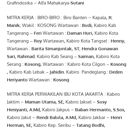
Grafindosika – Alfa Mahakarya-
Sutani
MITRA KERJA : BIRO-BIRO : Biro Banten – Kapala
,
R.
Manik
, Wakil : KOSONG Wartawan
:
Budi
,
Kabiro Kab
Tangerang
–
Feri
Wartawan
:
Daman Huri,
Kabiro Kota
Tangerang
– Roy
Wartawan
,
Kabiro Kota Tangsel :
Henny
,
Wartawan :
Barita Simanjuntak, ST
,
Hendra
Gunawan
Sari
,
Rahmad
.
Kabiro Kab Seang
–
Saiman
,
Kabiro Kota
Serang
:
Kosong
,
Wartawan : Kabiro Kota Cilgon
–
Kosong
,
Kabiro Kab Lebak
–
Jahidin
.
Kabiro Pandeglang
: Deden
Heriyanto
Wartawan :
Kosong
MITRA KERJA PERWAKILAN IBU KOTA JAKARTA : Kabiro
Jaktim –
Maman Utama, SE
,
Kabiro Jaksel –
Susy
Heniyanti, A.Md
,
Kabiro Jakpus –
Baban Hermanto, S.Sos
,
Kabiro Jakut –
Rendi
Balula
,
A.Md
,
Kabiro Jakbar –
Henri
Herman, SE
,
Kabiro Kep. Seribu –
Tatang Budhi
,