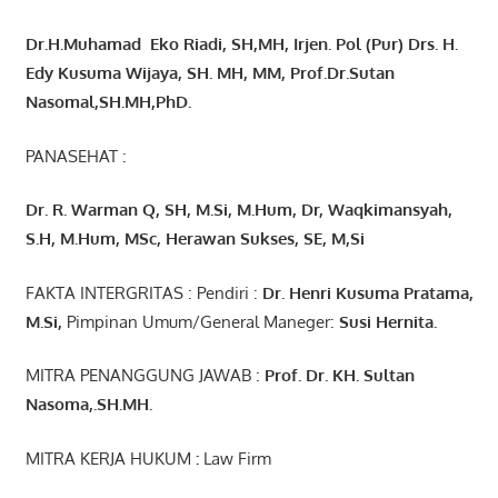
Dr.H.Muhamad
Eko
Riadi
, SH,MH
, Irjen. Pol (Pur) Drs. H.
Edy Kusuma Wijaya, SH. MH,
MM, Prof
.
Dr.Sutan
Nasomal,SH.MH,PhD.
PANASEHAT :
Dr. R. Warman Q, SH, M.Si, M.Hum
,
Dr, Waqkimansyah,
S.H, M.Hum, MSc
,
Herawan Sukses, SE, M,Si
FAKTA INTERGRITAS : Pendiri :
Dr. Henri
Kusuma
Pratama,
M.Si
,
Pimpinan Umum/General Maneger:
Susi
Hernita.
MITRA PENANGGUNG JAWAB :
Prof. Dr. KH. Sultan
Nasoma,.SH.MH.
MITRA KERJA HUKUM
:
Law Firm