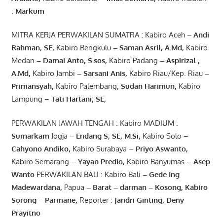
:
Markum
MITRA KERJA PERWAKILAN SUMATRA
:
Kabiro Aceh
– Andi
Rahman, SE
,
Kabiro Bengkulu
– Saman Asril
,
A.Md
,
Kabiro
Medan
– Damai Anto
, S.sos,
Kabiro Padang
– Aspirizal
,
A.Md
,
Kabiro Jambi
– Sarsani Anis
,
Kabiro Riau/Kep. Riau
–
Primansyah
,
Kabiro Palembang,
Sudan
Harimun
,
Kabiro
Lampung –
Tati Hartani, SE
,
PERWAKILAN JAWAH TENGAH : Kabiro MADIUM :
Sumarkam
Jogja
–
Endang
S, SE,
M.Si
,
Kabiro Solo –
Cahyono
Andiko
,
Kabiro Surabaya –
Priyo
Aswanto
,
Kabiro Semarang –
Yayan
Predio
,
Kabiro Banyumas –
Asep
Wanto
PERWAKILAN BALI : Kabiro Bali
–
Gede
Ing
Madewardana
,
Papua
– Barat –
darman
–
Kosong
,
Kabiro
Sorong
–
Parmane
,
Reporter :
Jandri Ginting, Deny
Prayitno