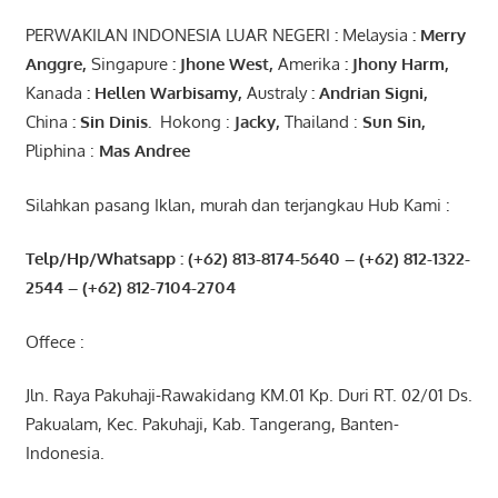
PERWAKILAN INDONESIA LUAR NEGERI
:
Melaysia
: Merry
Anggre
,
Singapure
:
Jhone
West,
Amerika
:
Jhony
Harm,
Kanada
: Hellen
Warbisamy
,
Australy
:
Andrian
Signi
,
China
: Sin
Dinis
.
Hokong :
Jacky,
Thailand :
Sun Sin,
Pliphina :
Mas Andree
Silahkan pasang Iklan, murah dan terjangkau Hub Kami :
Telp/Hp/Whatsapp : (+62) 813-8174-5640 – (+62) 812-1322-
2544
– (+62) 812-7104-2704
Offece :
Jln. Raya Pakuhaji-Rawakidang KM.01 Kp. Duri RT. 02/01 Ds.
Pakualam, Kec. Pakuhaji, Kab. Tangerang, Banten-
Indonesia.