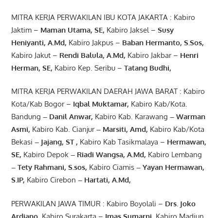
MITRA KERJA PERWAKILAN IBU KOTA JAKARTA : Kabiro
Jaktim –
Maman Utama, SE
,
Kabiro Jaksel –
Susy
Heniyanti, A.Md
,
Kabiro Jakpus –
Baban Hermanto, S.Sos
,
Kabiro Jakut –
Rendi
Balula
,
A.Md
,
Kabiro Jakbar –
Henri
Herman, SE
,
Kabiro Kep. Seribu –
Tatang Budhi
,
MITRA KERJA PERWAKILAN DAERAH JAWA BARAT : Kabiro
Kota/Kab Bogor –
Iqbal
Muktamar
,
Kabiro Kab/Kota.
Bandung
–
Danil Anwar
,
Kabiro Kab. Karawang
–
Warman
Asmi
,
Kabiro Kab. Cianjur
–
Marsiti
,
Amd
,
Kabiro Kab/Kota
Bekasi
– Jajang
, ST
,
Kabiro Kab Tasikmalaya –
Hermawan
,
SE,
Kabiro Depok
– Riadi Wangsa
,
A.Md
,
Kabiro Lembang
– Tety Rahmani
, S.sos,
Kabiro Ciamis
– Yayan Hermawan
,
S.IP,
Kabiro Cirebon
–
Hartati
,
A.Md
,
PERWAKILAN JAWA TIMUR : Kabiro Boyolali –
Drs.
Joko
Ardiano
,
Kabiro Surakarta –
Imas
Sumarni
,
Kabiro Madiun