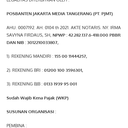
POSBANTEN JAKARTA MEDIA TANGERANG (PT. PJMT)
AHU. 0007192. AH. 0104 th 2021. AKTE NOTARIS. NY. IRMA
SAVYNA FIRDAUS, SH,
NPW
P
:
4
2.
282
.1
37
.6-418.000
PBBR
DAN NIB
:
3012210033807
,
1). REKENING MANDIRI :
155 00 11444257
,
2). REKENING BRI :
01200 100 3596301
,
3). REKENING BJB :
0133 1939 95 001
Sudah Wajib Kena Pajak (WKP)
SUSUNAN ORGANISASI :
PEMBINA :