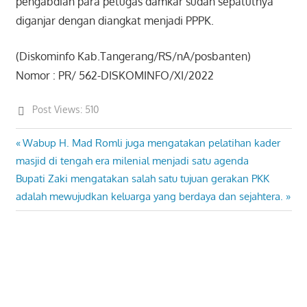
pengabdian para petugas damkar sudah sepatutnya
diganjar dengan diangkat menjadi PPPK.
(Diskominfo Kab.Tangerang/RS/nA/posbanten)
Nomor : PR/ 562-DISKOMINFO/XI/2022
Post Views:
510
Previous
Wabup H. Mad Romli juga mengatakan pelatihan kader
Post
Post:
masjid di tengah era milenial menjadi satu agenda
navigation
Next
Bupati Zaki mengatakan salah satu tujuan gerakan PKK
Post:
adalah mewujudkan keluarga yang berdaya dan sejahtera.