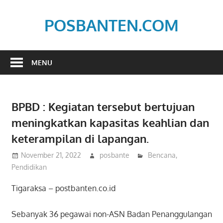
Skip
to
POSBANTEN.COM
content
Mendidik,
Dan
MENU
Menyampaikan
Aspirasi
Rakyat
BPBD : Kegiatan tersebut bertujuan
meningkatkan kapasitas keahlian dan
keterampilan di lapangan.
November 21, 2022
posbante
Bencana
,
Pendidikan
Tigaraksa – postbanten.co.id
Sebanyak 36 pegawai non-ASN Badan Penanggulangan