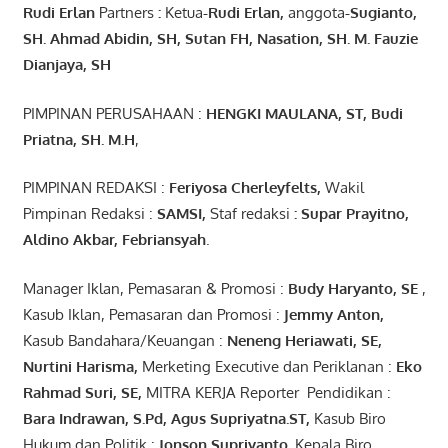
Rudi Erlan
Partners
:
Ketua
-Rudi
Erlan
,
anggota
-Sugianto
,
SH. Ahmad
Abidin
, SH,
Sutan
FH,
Nasation
, SH. M.
Fauzie
Dianjaya
, SH
PIMPINAN PERUSAHAAN :
HENGKI MAULANA, ST
, Budi
Pr
iatna
, SH
. M.H
,
PIMPINAN REDAKSI :
Feriyosa Cherleyfelts,
Wakil
Pimpinan Redaksi :
SAMSI,
Staf redaksi
: Supar Prayitno,
Aldino Akbar, Febriansyah
.
Manager Iklan, Pemasaran & Promosi :
Budy Haryanto, SE
,
Kasub Iklan, Pemasaran dan Promosi :
Jemmy Anton
,
Kasub Bandahara/Keuangan :
Neneng
Heriawati
, SE,
Nurtini
Harisma
,
Merketing Executive dan Periklanan :
Eko
Rahmad Suri
,
SE,
MITRA KERJA Reporter Pendidikan :
Bara
Indrawan
,
S.Pd
,
Agus
Supriyatna
.
ST
,
Kasub Biro
Hukum dan Politik :
Jonson
S
upriyanto
.
Kepala Biro