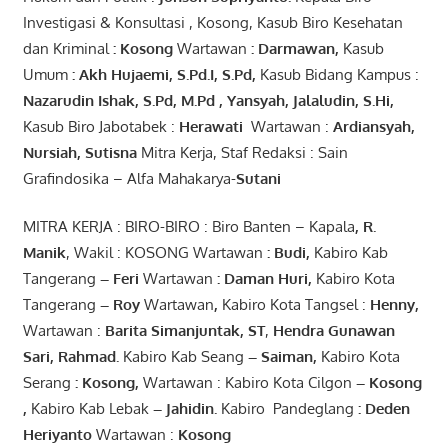
Investigasi & Konsultasi , Kosong, Kasub Biro Kesehatan
dan Kriminal
:
Kosong
Wartawan
:
Darmawan
,
Kasub
Umum
:
Akh Hujaemi, S.Pd.I, S.Pd
,
Kasub Bidang Kampus :
Nazarudin
Ishak
,
S.Pd
,
M.Pd
,
Yansyah
,
Jalaludin
,
S.Hi
,
Kasub Biro Jabotabek :
Herawati
Wartawan :
Ardiansyah
,
Nursiah
,
Suti
s
na
Mitra Kerja, Staf Redaksi : Sain
Grafindosika – Alfa Mahakarya-
Sutani
MITRA KERJA : BIRO-BIRO : Biro Banten – Kapala
,
R.
Manik
, Wakil : KOSONG Wartawan
:
Budi
,
Kabiro Kab
Tangerang
–
Feri
Wartawan
:
Daman Huri,
Kabiro Kota
Tangerang
– Roy
Wartawan
,
Kabiro Kota Tangsel :
Henny
,
Wartawan :
Barita Simanjuntak, ST
,
Hendra
Gunawan
Sari
,
Rahmad
.
Kabiro Kab Seang
–
Saiman
,
Kabiro Kota
Serang
:
Kosong
,
Wartawan : Kabiro Kota Cilgon
–
Kosong
,
Kabiro Kab Lebak
–
Jahidin
.
Kabiro Pandeglang
: Deden
Heriyanto
Wartawan :
Kosong