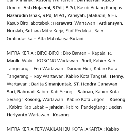
Umum
:
Akh Hujaemi, S.Pd.I, S.Pd
,
Kasub Bidang Kampus :
Nazarudin
Ishak
,
S.Pd
,
M.Pd
,
Yansyah
,
Jalaludin
,
S.Hi
,
Kasub Biro Jabotabek :
Herawati
Wartawan :
Ardiansyah
,
Nursiah
,
Suti
s
na
Mitra Kerja, Staf Redaksi : Sain
Grafindosika – Alfa Mahakarya-
Sutani
MITRA KERJA : BIRO-BIRO : Biro Banten – Kapala
,
R.
Manik
, Wakil : KOSONG Wartawan
:
Budi
,
Kabiro Kab
Tangerang
–
Feri
Wartawan
:
Daman Huri,
Kabiro Kota
Tangerang
– Roy
Wartawan
,
Kabiro Kota Tangsel :
Henny
,
Wartawan :
Barita Simanjuntak, ST
,
Hendra
Gunawan
Sari
,
Rahmad
.
Kabiro Kab Seang
–
Saiman
,
Kabiro Kota
Serang
:
Kosong
,
Wartawan : Kabiro Kota Cilgon
–
Kosong
,
Kabiro Kab Lebak
–
Jahidin
.
Kabiro Pandeglang
: Deden
Heriyanto
Wartawan :
Kosong
MITRA KERJA PERWAKILAN IBU KOTA JAKARTA : Kabiro