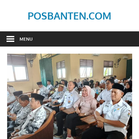
Skip
to
POSBANTEN.COM
content
Mendidik,
Dan
MENU
Menyampaikan
Aspirasi
Rakyat