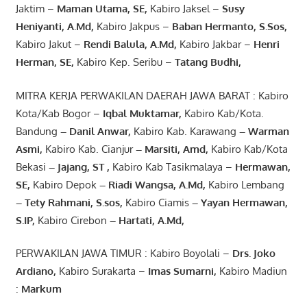
Jaktim –
Maman Utama, SE
,
Kabiro Jaksel –
Susy
Heniyanti, A.Md
,
Kabiro Jakpus –
Baban Hermanto, S.Sos
,
Kabiro Jakut –
Rendi
Balula
,
A.Md
,
Kabiro Jakbar –
Henri
Herman, SE
,
Kabiro Kep. Seribu –
Tatang Budhi
,
MITRA KERJA PERWAKILAN DAERAH JAWA BARAT : Kabiro
Kota/Kab Bogor –
Iqbal
Muktamar
,
Kabiro Kab/Kota.
Bandung
–
Danil Anwar
,
Kabiro Kab. Karawang
–
Warman
Asmi
,
Kabiro Kab. Cianjur
–
Marsiti
,
Amd
,
Kabiro Kab/Kota
Bekasi
– Jajang
, ST
,
Kabiro Kab Tasikmalaya –
Hermawan
,
SE,
Kabiro Depok
– Riadi Wangsa
,
A.Md
,
Kabiro Lembang
– Tety Rahmani
, S.sos,
Kabiro Ciamis
– Yayan Hermawan
,
S.IP,
Kabiro Cirebon
–
Hartati
,
A.Md
,
PERWAKILAN JAWA TIMUR : Kabiro Boyolali –
Drs.
Joko
Ardiano
,
Kabiro Surakarta –
Imas
Sumarni
,
Kabiro Madiun
:
Markum