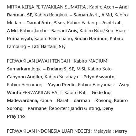
MITRA KERJA PERWAKILAN SUMATRA
:
Kabiro Aceh
– Andi
Rahman, SE
,
Kabiro Bengkulu
– Saman Asril
,
A.Md
,
Kabiro
Medan
– Damai Anto
, S.sos,
Kabiro Padang
– Aspirizal
,
A.Md
,
Kabiro Jambi
– Sarsani Anis
,
Kabiro Riau/Kep. Riau
–
Primansyah
,
Kabiro Palembang,
Sudan
Harimun
,
Kabiro
Lampung –
Tati Hartani, SE
,
PERWAKILAN JAWAH TENGAH : Kabiro MADIUM :
Sumarkam
Jogja
–
Endang
S, SE,
M.Si
,
Kabiro Solo –
Cahyono
Andiko
,
Kabiro Surabaya –
Priyo
Aswanto
,
Kabiro Semarang –
Yayan
Predio
,
Kabiro Banyumas –
Asep
Wanto
PERWAKILAN BALI : Kabiro Bali
–
Gede
Ing
Madewardana
,
Papua
– Barat –
darman
–
Kosong
,
Kabiro
Sorong
–
Parmane
,
Reporter :
Jandri Ginting, Deny
Prayitno
PERWAKILAN INDONESIA LUAR NEGERI
:
Melaysia
: Merry