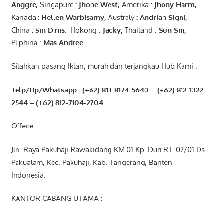
Anggre
,
Singapure
:
Jhone
West,
Amerika
:
Jhony
Harm,
Kanada
: Hellen
Warbisamy
,
Australy
:
Andrian
Signi
,
China
: Sin
Dinis
.
Hokong :
Jacky,
Thailand :
Sun Sin,
Pliphina :
Mas Andree
Silahkan pasang Iklan, murah dan terjangkau Hub Kami :
Telp/Hp/Whatsapp : (+62) 813-8174-5640 – (+62) 812-1322-
2544
– (+62) 812-7104-2704
Offece :
Jln. Raya Pakuhaji-Rawakidang KM.01 Kp. Duri RT. 02/01 Ds.
Pakualam, Kec. Pakuhaji, Kab. Tangerang, Banten-
Indonesia.
KANTOR CABANG UTAMA :