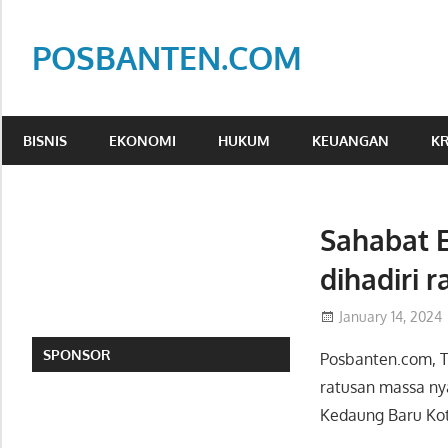
Skip
to
POSBANTEN.COM
content
Mendidik,
Dan
BISNIS
EKONOMI
HUKUM
KEUANGAN
KR
Menyampaikan
Aspirasi
Rakyat
Sahabat E
dihadiri 
January 14, 2024
SPONSOR
Posbanten.com, 
ratusan massa ny
Kedaung Baru Kot