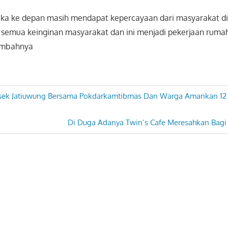
 jika ke depan masih mendapat kepercayaan dari masyarakat di
emua keinginan masyarakat dan ini menjadi pekerjaan rumah
ambahnya
sek Jatiuwung Bersama Pokdarkamtibmas Dan Warga Amankan 12
Next
Di Duga Adanya Twin’s Cafe Meresahkan Bag
Post: