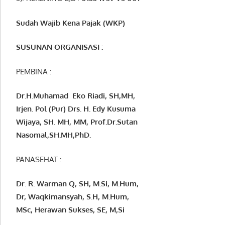
Sudah Wajib Kena Pajak (WKP)
SUSUNAN ORGANISASI :
PEMBINA :
Dr.H.Muhamad
Eko
Riadi
, SH,MH
,
Irjen. Pol (Pur) Drs. H. Edy Kusuma
Wijaya, SH. MH,
MM, Prof
.
Dr.Sutan
Nasomal,SH.MH,PhD.
PANASEHAT :
Dr. R. Warman Q, SH, M.Si, M.Hum
,
Dr, Waqkimansyah, S.H, M.Hum,
MSc
,
Herawan Sukses, SE, M,Si