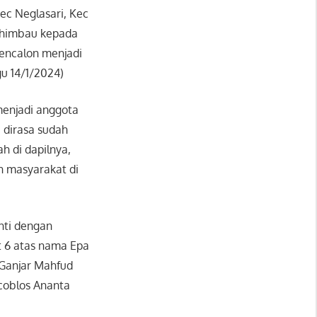
ec Neglasari, Kec
ghimbau kepada
encalon menjadi
gu 14/1/2024)
menjadi anggota
 dirasa sudah
h di dapilnya,
 masyarakat di
nti dengan
t 6 atas nama Epa
 Ganjar Mahfud
coblos Ananta