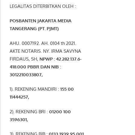
LEGALITAS DITERBITKAN OLEH :
POSBANTEN JAKARTA MEDIA
TANGERANG (PT. PJMT)
AHU. 0007192. AH. 0104 th 2021.
AKTE NOTARIS. NY. IRMA SAVYNA
FIRDAUS, SH,
NPW
P
:
4
2.
282
.1
37
.6-
418.000
PBBR DAN NIB
:
3012210033807
,
1). REKENING MANDIRI :
155 00
11444257
,
2). REKENING BRI :
01200 100
3596301
,
3). REKENING BJB :
0133 1939 95 001