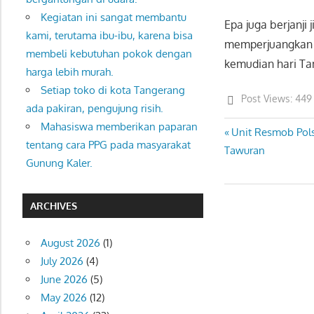
Kegiatan ini sangat membantu
Epa juga berjanji
kami, terutama ibu-ibu, karena bisa
memperjuangkan s
membeli kebutuhan pokok dengan
kemudian hari T
harga lebih murah.
Setiap toko di kota Tangerang
Post Views:
449
ada pakiran, pengujung risih.
Mahasiswa memberikan paparan
Previous
Unit Resmob Pol
Post
tentang cara PPG pada masyarakat
Post:
Tawuran
navigation
Gunung Kaler.
ARCHIVES
August 2026
(1)
July 2026
(4)
June 2026
(5)
May 2026
(12)