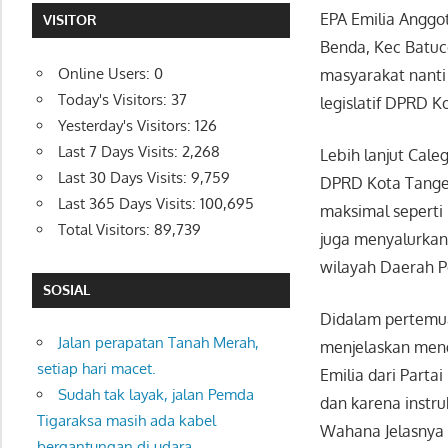
EPA Emilia Anggot
VISITOR
Benda, Kec Batuc
Online Users:
0
masyarakat nanti
Today's Visitors:
37
legislatif DPRD K
Yesterday's Visitors:
126
Last 7 Days Visits:
2,268
Lebih lanjut Cal
Last 30 Days Visits:
9,759
DPRD Kota Tanger
Last 365 Days Visits:
100,695
maksimal seperti 
Total Visitors:
89,739
juga menyalurka
wilayah Daerah P
SOSIAL
Didalam pertemua
Jalan perapatan Tanah Merah,
menjelaskan meng
setiap hari macet.
Emilia dari Parta
Sudah tak layak, jalan Pemda
dan karena instr
Tigaraksa masih ada kabel
Wahana Jelasnya
bergantungan di udara.