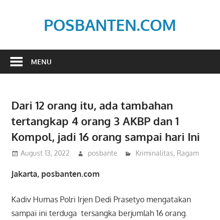
Skip
to
POSBANTEN.COM
content
Mendidik,
Dan
MENU
Menyampaikan
Aspirasi
Rakyat
Dari 12 orang itu, ada tambahan
tertangkap 4 orang 3 AKBP dan 1
Kompol, jadi 16 orang sampai hari Ini
August 13, 2022
posbante
Kriminalitas
,
Ragam
Jakarta, posbanten.com
Kadiv Humas Polri Irjen Dedi Prasetyo mengatakan
sampai ini terduga tersangka berjumlah 16 orang.