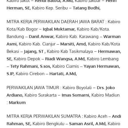
Kabiro Jakut –
Rendi
Balula
,
A.Md
,
Kabiro Jakbar –
Henri
Herman, SE
,
Kabiro Kep. Seribu –
Tatang Budhi
,
MITRA KERJA PERWAKILAN DAERAH JAWA BARAT : Kabiro
Kota/Kab Bogor –
Iqbal
Muktamar
,
Kabiro Kab/Kota.
Bandung
–
Danil Anwar
,
Kabiro Kab. Karawang
–
Warman
Asmi
,
Kabiro Kab. Cianjur
–
Marsiti
,
Amd
,
Kabiro Kab/Kota
Bekasi
– Jajang
, ST
,
Kabiro Kab Tasikmalaya –
Hermawan
,
SE,
Kabiro Depok
– Riadi Wangsa
,
A.Md
,
Kabiro Lembang
– Tety Rahmani
, S.sos,
Kabiro Ciamis
– Yayan Hermawan
,
S.IP,
Kabiro Cirebon
–
Hartati
,
A.Md
,
PERWAKILAN JAWA TIMUR : Kabiro Boyolali –
Drs.
Joko
Ardiano
,
Kabiro Surakarta –
Imas
Sumarni
,
Kabiro Madiun
:
Markum
MITRA KERJA PERWAKILAN SUMATRA
:
Kabiro Aceh
– Andi
Rahman, SE
,
Kabiro Bengkulu
– Saman Asril
,
A.Md
,
Kabiro