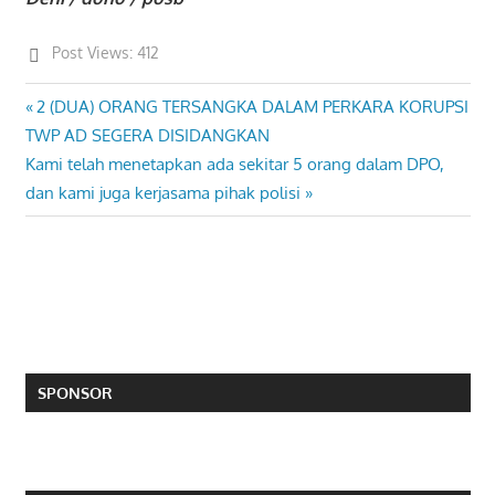
Post Views:
412
Previous
2 (DUA) ORANG TERSANGKA DALAM PERKARA KORUPSI
Post
Post:
TWP AD SEGERA DISIDANGKAN
navigation
Next
Kami telah menetapkan ada sekitar 5 orang dalam DPO,
Post:
dan kami juga kerjasama pihak polisi
SPONSOR