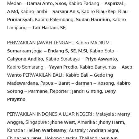
Medan
– Damai Anto
, S.sos,
Kabiro Padang
– Aspirizal
,
A.Md
,
Kabiro Jambi
– Sarsani Anis
,
Kabiro Riau/Kep. Riau
–
Primansyah
,
Kabiro Palembang,
Sudan
Harimun
,
Kabiro
Lampung –
Tati Hartani, SE
,
PERWAKILAN JAWAH TENGAH : Kabiro MADIUM :
Sumarkam
Jogja
–
Endang
S, SE,
M.Si
,
Kabiro Solo –
Cahyono
Andiko
,
Kabiro Surabaya –
Priyo
Aswanto
,
Kabiro Semarang –
Yayan
Predio
,
Kabiro Banyumas –
Asep
Wanto
PERWAKILAN BALI : Kabiro Bali
–
Gede
Ing
Madewardana
,
Papua
– Barat –
darman
–
Kosong
,
Kabiro
Sorong
–
Parmane
,
Reporter :
Jandri Ginting, Deny
Prayitno
PERWAKILAN INDONESIA LUAR NEGERI
:
Melaysia
: Merry
Anggre
,
Singapure
:
Jhone
West,
Amerika
:
Jhony
Harm,
Kanada
: Hellen
Warbisamy
,
Australy
:
Andrian
Signi
,
China
: Sin
Dinis
.
Hokong :
Jacky,
Thailand :
Sun Sin,