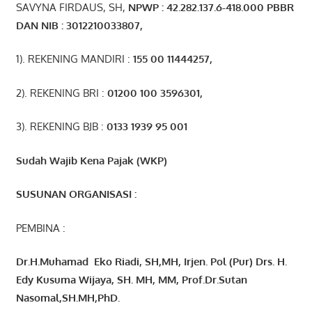
SAVYNA FIRDAUS, SH,
NPW
P
:
4
2.
282
.1
37
.6-418.000
PBBR
DAN NIB
:
3012210033807
,
1). REKENING MANDIRI :
155 00 11444257
,
2). REKENING BRI :
01200 100 3596301
,
3). REKENING BJB :
0133 1939 95 001
Sudah Wajib Kena Pajak (WKP)
SUSUNAN ORGANISASI :
PEMBINA :
Dr.H.Muhamad
Eko
Riadi
, SH,MH
, Irjen. Pol (Pur) Drs. H.
Edy Kusuma Wijaya, SH. MH,
MM, Prof
.
Dr.Sutan
Nasomal,SH.MH,PhD.