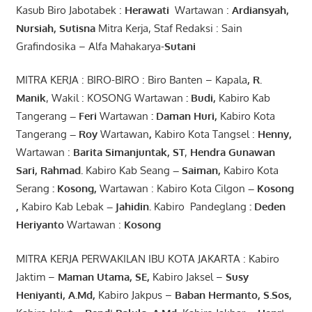
Kasub Biro Jabotabek :
Herawati
Wartawan :
Ardiansyah
,
Nursiah
,
Suti
s
na
Mitra Kerja, Staf Redaksi : Sain
Grafindosika – Alfa Mahakarya-
Sutani
MITRA KERJA : BIRO-BIRO : Biro Banten – Kapala
,
R.
Manik
, Wakil : KOSONG Wartawan
:
Budi
,
Kabiro Kab
Tangerang
–
Feri
Wartawan
:
Daman Huri,
Kabiro Kota
Tangerang
– Roy
Wartawan
,
Kabiro Kota Tangsel :
Henny
,
Wartawan :
Barita Simanjuntak, ST
,
Hendra
Gunawan
Sari
,
Rahmad
.
Kabiro Kab Seang
–
Saiman
,
Kabiro Kota
Serang
:
Kosong
,
Wartawan : Kabiro Kota Cilgon
–
Kosong
,
Kabiro Kab Lebak
–
Jahidin
.
Kabiro Pandeglang
: Deden
Heriyanto
Wartawan :
Kosong
MITRA KERJA PERWAKILAN IBU KOTA JAKARTA : Kabiro
Jaktim –
Maman Utama, SE
,
Kabiro Jaksel –
Susy
Heniyanti, A.Md
,
Kabiro Jakpus –
Baban Hermanto, S.Sos
,