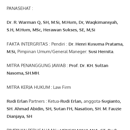
PANASEHAT :
Dr. R. Warman Q, SH, M.Si, M.Hum
,
Dr, Waqkimansyah,
S.H, M.Hum, MSc
,
Herawan Sukses, SE, M,Si
FAKTA INTERGRITAS : Pendiri :
Dr. Henri
Kusuma
Pratama,
M.Si
,
Pimpinan Umum/General Maneger:
Susi
Hernita.
MITRA PENANGGUNG JAWAB :
Prof. Dr. KH. Sultan
Nasoma,.SH.MH.
MITRA KERJA HUKUM
:
Law Firm
Rudi Erlan
Partners
:
Ketua
-Rudi
Erlan
,
anggota
-Sugianto
,
SH. Ahmad
Abidin
, SH,
Sutan
FH,
Nasation
, SH. M.
Fauzie
Dianjaya
, SH