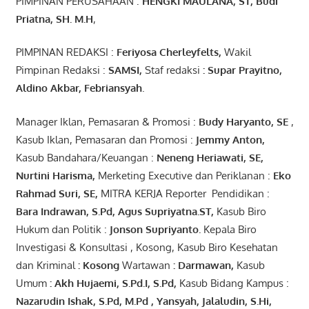
PIMPINAN PERUSAHAAN :
HENGKI MAULANA, ST
, Budi
Pr
iatna
, SH
. M.H
,
PIMPINAN REDAKSI :
Feriyosa Cherleyfelts,
Wakil
Pimpinan Redaksi :
SAMSI,
Staf redaksi
: Supar Prayitno,
Aldino Akbar, Febriansyah
.
Manager Iklan, Pemasaran & Promosi :
Budy Haryanto, SE
,
Kasub Iklan, Pemasaran dan Promosi :
Jemmy Anton
,
Kasub Bandahara/Keuangan :
Neneng
Heriawati
, SE,
Nurtini
Harisma
,
Merketing Executive dan Periklanan :
Eko
Rahmad Suri
,
SE,
MITRA KERJA Reporter Pendidikan :
Bara
Indrawan
,
S.Pd
,
Agus
Supriyatna
.
ST
,
Kasub Biro
Hukum dan Politik :
Jonson
S
upriyanto
.
Kepala Biro
Investigasi & Konsultasi , Kosong, Kasub Biro Kesehatan
dan Kriminal
:
Kosong
Wartawan
:
Darmawan
,
Kasub
Umum
:
Akh Hujaemi, S.Pd.I, S.Pd
,
Kasub Bidang Kampus :
Nazarudin
Ishak
,
S.Pd
,
M.Pd
,
Yansyah
,
Jalaludin
,
S.Hi
,