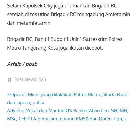
Selain Kapolsek Oky juga di amankan Brigadir RC
setelah di tes urine Brigadir RC mengadung Amfetamin
dan metamfetamin.
Brigadir RC, Banit 1 Subdit 1 Unit 1 Satreskrim Polres
Metro Tangerang Kota juga ikutan dicopot.
Arfaiz / posb
Post Views:
325
Previous
Operasi Miras yang dilakukan Polres Metro Jakarta Barat
Post
Post:
dan jajaran, polisi
navigation
Next
Advokat Vokal dan Mantan US Banker Alvin Lim, SH, MH,
Post:
MSc, CFP, CLA berbicara tentang KM50 dan Duren Tiga,