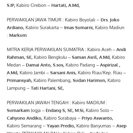
S.IP,
Kabiro Cirebon
–
Hartati
,
A.Md
,
PERWAKILAN JAWA TIMUR : Kabiro Boyolali –
Drs.
Joko
Ardiano
,
Kabiro Surakarta –
Imas
Sumarni
,
Kabiro Madiun
:
Markum
MITRA KERJA PERWAKILAN SUMATRA
:
Kabiro Aceh
– Andi
Rahman, SE
,
Kabiro Bengkulu
– Saman Asril
,
A.Md
,
Kabiro
Medan
– Damai Anto
, S.sos,
Kabiro Padang
– Aspirizal
,
A.Md
,
Kabiro Jambi
– Sarsani Anis
,
Kabiro Riau/Kep. Riau
–
Primansyah
,
Kabiro Palembang,
Sudan
Harimun
,
Kabiro
Lampung –
Tati Hartani, SE
,
PERWAKILAN JAWAH TENGAH : Kabiro MADIUM :
Sumarkam
Jogja
–
Endang
S, SE,
M.Si
,
Kabiro Solo –
Cahyono
Andiko
,
Kabiro Surabaya –
Priyo
Aswanto
,
Kabiro Semarang –
Yayan
Predio
,
Kabiro Banyumas –
Asep