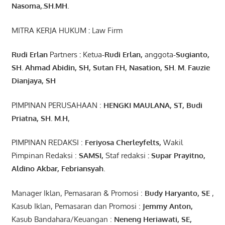
Nasoma,.SH.MH.
MITRA KERJA HUKUM
:
Law Firm
Rudi Erlan
Partners
:
Ketua
-Rudi
Erlan
,
anggota
-Sugianto
,
SH. Ahmad
Abidin
, SH,
Sutan
FH,
Nasation
, SH. M.
Fauzie
Dianjaya
, SH
PIMPINAN PERUSAHAAN :
HENGKI MAULANA, ST
, Budi
Pr
iatna
, SH
. M.H
,
PIMPINAN REDAKSI :
Feriyosa Cherleyfelts,
Wakil
Pimpinan Redaksi :
SAMSI,
Staf redaksi
: Supar Prayitno,
Aldino Akbar, Febriansyah
.
Manager Iklan, Pemasaran & Promosi :
Budy Haryanto, SE
,
Kasub Iklan, Pemasaran dan Promosi :
Jemmy Anton
,
Kasub Bandahara/Keuangan :
Neneng
Heriawati
, SE,