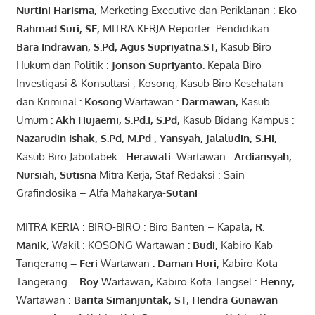
Nurtini
Harisma
,
Merketing Executive dan Periklanan :
Eko
Rahmad Suri
,
SE,
MITRA KERJA Reporter Pendidikan :
Bara
Indrawan
,
S.Pd
,
Agus
Supriyatna
.
ST
,
Kasub Biro
Hukum dan Politik :
Jonson
S
upriyanto
.
Kepala Biro
Investigasi & Konsultasi , Kosong, Kasub Biro Kesehatan
dan Kriminal
:
Kosong
Wartawan
:
Darmawan
,
Kasub
Umum
:
Akh Hujaemi, S.Pd.I, S.Pd
,
Kasub Bidang Kampus :
Nazarudin
Ishak
,
S.Pd
,
M.Pd
,
Yansyah
,
Jalaludin
,
S.Hi
,
Kasub Biro Jabotabek :
Herawati
Wartawan :
Ardiansyah
,
Nursiah
,
Suti
s
na
Mitra Kerja, Staf Redaksi : Sain
Grafindosika – Alfa Mahakarya-
Sutani
MITRA KERJA : BIRO-BIRO : Biro Banten – Kapala
,
R.
Manik
, Wakil : KOSONG Wartawan
:
Budi
,
Kabiro Kab
Tangerang
–
Feri
Wartawan
:
Daman Huri,
Kabiro Kota
Tangerang
– Roy
Wartawan
,
Kabiro Kota Tangsel :
Henny
,
Wartawan :
Barita Simanjuntak, ST
,
Hendra
Gunawan