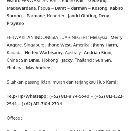
Wanto
PERWAKILAN BALI : Kabiro Bali
–
Gede
Ing
Madewardana
,
Papua
– Barat –
darman
–
Kosong
,
Kabiro
Sorong
–
Parmane
,
Reporter :
Jandri Ginting, Deny
Prayitno
PERWAKILAN INDONESIA LUAR NEGERI
:
Melaysia
: Merry
Anggre
,
Singapure
:
Jhone
West,
Amerika
:
Jhony
Harm,
Kanada
: Hellen
Warbisamy
,
Australy
:
Andrian
Signi
,
China
: Sin
Dinis
.
Hokong :
Jacky,
Thailand :
Sun Sin,
Pliphina :
Mas Andree
Silahkan pasang Iklan, murah dan terjangkau Hub Kami :
Telp/Hp/Whatsapp : (+62) 813-8174-5640 – (+62) 812-1322-
2544
– (+62) 812-7104-2704
Offece :