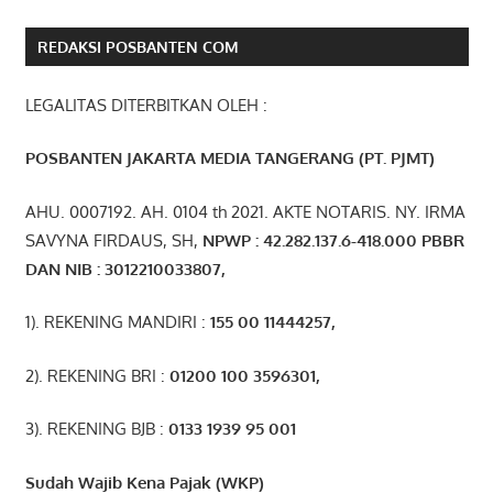
REDAKSI POSBANTEN COM
LEGALITAS DITERBITKAN OLEH :
POSBANTEN JAKARTA MEDIA TANGERANG (PT. PJMT)
AHU. 0007192. AH. 0104 th 2021. AKTE NOTARIS. NY. IRMA
SAVYNA FIRDAUS, SH,
NPW
P
:
4
2.
282
.1
37
.6-418.000
PBBR
DAN NIB
:
3012210033807
,
1). REKENING MANDIRI :
155 00 11444257
,
2). REKENING BRI :
01200 100 3596301
,
3). REKENING BJB :
0133 1939 95 001
Sudah Wajib Kena Pajak (WKP)