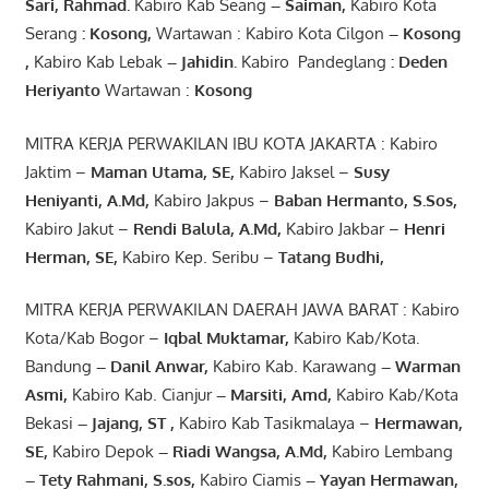
Sari
,
Rahmad
.
Kabiro Kab Seang
–
Saiman
,
Kabiro Kota
Serang
:
Kosong
,
Wartawan : Kabiro Kota Cilgon
–
Kosong
,
Kabiro Kab Lebak
–
Jahidin
.
Kabiro Pandeglang
: Deden
Heriyanto
Wartawan :
Kosong
MITRA KERJA PERWAKILAN IBU KOTA JAKARTA : Kabiro
Jaktim –
Maman Utama, SE
,
Kabiro Jaksel –
Susy
Heniyanti, A.Md
,
Kabiro Jakpus –
Baban Hermanto, S.Sos
,
Kabiro Jakut –
Rendi
Balula
,
A.Md
,
Kabiro Jakbar –
Henri
Herman, SE
,
Kabiro Kep. Seribu –
Tatang Budhi
,
MITRA KERJA PERWAKILAN DAERAH JAWA BARAT : Kabiro
Kota/Kab Bogor –
Iqbal
Muktamar
,
Kabiro Kab/Kota.
Bandung
–
Danil Anwar
,
Kabiro Kab. Karawang
–
Warman
Asmi
,
Kabiro Kab. Cianjur
–
Marsiti
,
Amd
,
Kabiro Kab/Kota
Bekasi
– Jajang
, ST
,
Kabiro Kab Tasikmalaya –
Hermawan
,
SE,
Kabiro Depok
– Riadi Wangsa
,
A.Md
,
Kabiro Lembang
– Tety Rahmani
, S.sos,
Kabiro Ciamis
– Yayan Hermawan
,