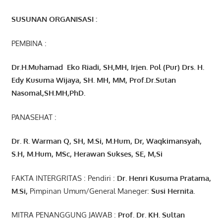
SUSUNAN ORGANISASI :
PEMBINA :
Dr.H.Muhamad
Eko
Riadi
, SH,MH
, Irjen. Pol (Pur) Drs. H.
Edy Kusuma Wijaya, SH. MH,
MM, Prof
.
Dr.Sutan
Nasomal,SH.MH,PhD.
PANASEHAT :
Dr. R. Warman Q, SH, M.Si, M.Hum
,
Dr, Waqkimansyah,
S.H, M.Hum, MSc
,
Herawan Sukses, SE, M,Si
FAKTA INTERGRITAS : Pendiri :
Dr. Henri
Kusuma
Pratama,
M.Si
,
Pimpinan Umum/General Maneger:
Susi
Hernita.
MITRA PENANGGUNG JAWAB :
Prof. Dr. KH. Sultan