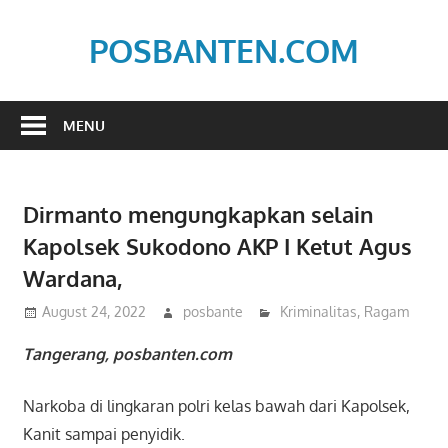
Skip
to
POSBANTEN.COM
content
Mendidik,
Dan
MENU
Menyampaikan
Aspirasi
Rakyat
Dirmanto mengungkapkan selain
Kapolsek Sukodono AKP I Ketut Agus
Wardana,
August 24, 2022
posbante
Kriminalitas
,
Ragam
Tangerang, posbanten.com
Narkoba di lingkaran polri kelas bawah dari Kapolsek,
Kanit sampai penyidik.