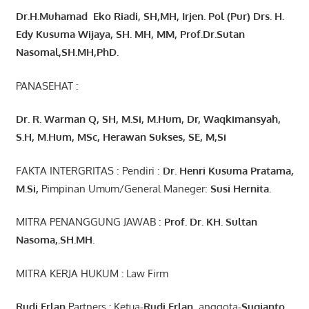
Dr.H.Muhamad
Eko
Riadi
, SH,MH
, Irjen. Pol (Pur) Drs. H.
Edy Kusuma Wijaya, SH. MH,
MM, Prof
.
Dr.Sutan
Nasomal,SH.MH,PhD.
PANASEHAT :
Dr. R. Warman Q, SH, M.Si, M.Hum
,
Dr, Waqkimansyah,
S.H, M.Hum, MSc
,
Herawan Sukses, SE, M,Si
FAKTA INTERGRITAS : Pendiri :
Dr. Henri
Kusuma
Pratama,
M.Si
,
Pimpinan Umum/General Maneger:
Susi
Hernita.
MITRA PENANGGUNG JAWAB :
Prof. Dr. KH. Sultan
Nasoma,.SH.MH.
MITRA KERJA HUKUM
:
Law Firm
Rudi Erlan
Partners
:
Ketua
-Rudi
Erlan
,
anggota
-Sugianto
,