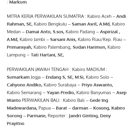
:
Markum
MITRA KERJA PERWAKILAN SUMATRA
:
Kabiro Aceh
– Andi
Rahman, SE
,
Kabiro Bengkulu
– Saman Asril
,
A.Md
,
Kabiro
Medan
– Damai Anto
, S.sos,
Kabiro Padang
– Aspirizal
,
A.Md
,
Kabiro Jambi
– Sarsani Anis
,
Kabiro Riau/Kep. Riau
–
Primansyah
,
Kabiro Palembang,
Sudan
Harimun
,
Kabiro
Lampung –
Tati Hartani, SE
,
PERWAKILAN JAWAH TENGAH : Kabiro MADIUM :
Sumarkam
Jogja
–
Endang
S, SE,
M.Si
,
Kabiro Solo –
Cahyono
Andiko
,
Kabiro Surabaya –
Priyo
Aswanto
,
Kabiro Semarang –
Yayan
Predio
,
Kabiro Banyumas –
Asep
Wanto
PERWAKILAN BALI : Kabiro Bali
–
Gede
Ing
Madewardana
,
Papua
– Barat –
darman
–
Kosong
,
Kabiro
Sorong
–
Parmane
,
Reporter :
Jandri Ginting, Deny
Prayitno