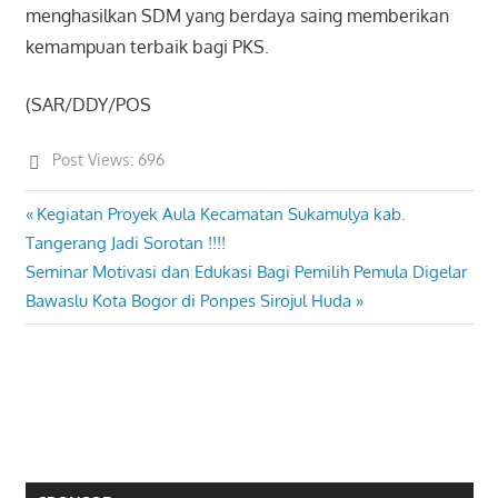
menghasilkan SDM yang berdaya saing memberikan
kemampuan terbaik bagi PKS.
(SAR/DDY/POS
Post Views:
696
Previous
Kegiatan Proyek Aula Kecamatan Sukamulya kab.
Post
Post:
Tangerang Jadi Sorotan !!!!
navigation
Next
Seminar Motivasi dan Edukasi Bagi Pemilih Pemula Digelar
Post:
Bawaslu Kota Bogor di Ponpes Sirojul Huda