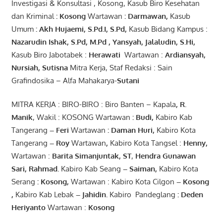
Investigasi & Konsultasi , Kosong, Kasub Biro Kesehatan
dan Kriminal
:
Kosong
Wartawan
:
Darmawan
,
Kasub
Umum
:
Akh Hujaemi, S.Pd.I, S.Pd
,
Kasub Bidang Kampus :
Nazarudin
Ishak
,
S.Pd
,
M.Pd
,
Yansyah
,
Jalaludin
,
S.Hi
,
Kasub Biro Jabotabek :
Herawati
Wartawan :
Ardiansyah
,
Nursiah
,
Suti
s
na
Mitra Kerja, Staf Redaksi : Sain
Grafindosika – Alfa Mahakarya-
Sutani
MITRA KERJA : BIRO-BIRO : Biro Banten – Kapala
,
R.
Manik
, Wakil : KOSONG Wartawan
:
Budi
,
Kabiro Kab
Tangerang
–
Feri
Wartawan
:
Daman Huri,
Kabiro Kota
Tangerang
– Roy
Wartawan
,
Kabiro Kota Tangsel :
Henny
,
Wartawan :
Barita Simanjuntak, ST
,
Hendra
Gunawan
Sari
,
Rahmad
.
Kabiro Kab Seang
–
Saiman
,
Kabiro Kota
Serang
:
Kosong
,
Wartawan : Kabiro Kota Cilgon
–
Kosong
,
Kabiro Kab Lebak
–
Jahidin
.
Kabiro Pandeglang
: Deden
Heriyanto
Wartawan :
Kosong