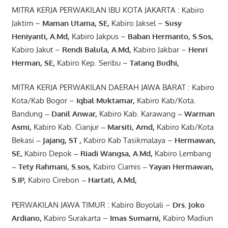
MITRA KERJA PERWAKILAN IBU KOTA JAKARTA : Kabiro
Jaktim –
Maman Utama, SE
,
Kabiro Jaksel –
Susy
Heniyanti, A.Md
,
Kabiro Jakpus –
Baban Hermanto, S.Sos
,
Kabiro Jakut –
Rendi
Balula
,
A.Md
,
Kabiro Jakbar –
Henri
Herman, SE
,
Kabiro Kep. Seribu –
Tatang Budhi
,
MITRA KERJA PERWAKILAN DAERAH JAWA BARAT : Kabiro
Kota/Kab Bogor –
Iqbal
Muktamar
,
Kabiro Kab/Kota.
Bandung
–
Danil Anwar
,
Kabiro Kab. Karawang
–
Warman
Asmi
,
Kabiro Kab. Cianjur
–
Marsiti
,
Amd
,
Kabiro Kab/Kota
Bekasi
– Jajang
, ST
,
Kabiro Kab Tasikmalaya –
Hermawan
,
SE,
Kabiro Depok
– Riadi Wangsa
,
A.Md
,
Kabiro Lembang
– Tety Rahmani
, S.sos,
Kabiro Ciamis
– Yayan Hermawan
,
S.IP,
Kabiro Cirebon
–
Hartati
,
A.Md
,
PERWAKILAN JAWA TIMUR : Kabiro Boyolali –
Drs.
Joko
Ardiano
,
Kabiro Surakarta –
Imas
Sumarni
,
Kabiro Madiun