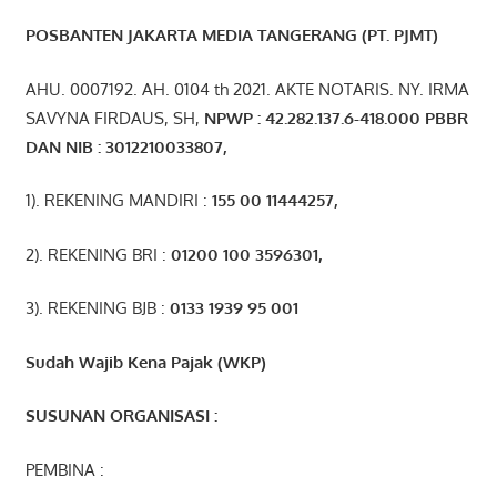
POSBANTEN JAKARTA MEDIA TANGERANG (PT. PJMT)
AHU. 0007192. AH. 0104 th 2021. AKTE NOTARIS. NY. IRMA
SAVYNA FIRDAUS, SH,
NPW
P
:
4
2.
282
.1
37
.6-418.000
PBBR
DAN NIB
:
3012210033807
,
1). REKENING MANDIRI :
155 00 11444257
,
2). REKENING BRI :
01200 100 3596301
,
3). REKENING BJB :
0133 1939 95 001
Sudah Wajib Kena Pajak (WKP)
SUSUNAN ORGANISASI :
PEMBINA :