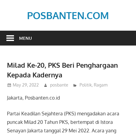
Skip
to
POSBANTEN.COM
content
Mendidik,
Dan
MENU
Menyampaikan
Aspirasi
Rakyat
Milad Ke-20, PKS Beri Penghargaan
Kepada Kadernya
May 29, 2022
posbante
Politik
,
Ragam
Jakarta, Posbanten.co.id
Partai Keadilan Sejahtera (PKS) mengadakan acara
puncak Milad 20 Tahun PKS, bertempat di Istora
Senayan Jakarta tanggal 29 Mei 2022. Acara yang