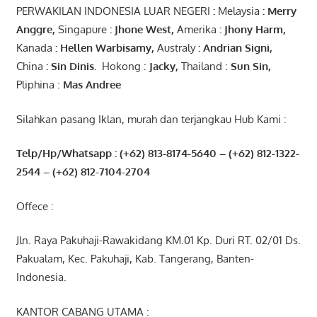
PERWAKILAN INDONESIA LUAR NEGERI
:
Melaysia
: Merry
Anggre
,
Singapure
:
Jhone
West,
Amerika
:
Jhony
Harm,
Kanada
: Hellen
Warbisamy
,
Australy
:
Andrian
Signi
,
China
: Sin
Dinis
.
Hokong :
Jacky,
Thailand :
Sun Sin,
Pliphina :
Mas Andree
Silahkan pasang Iklan, murah dan terjangkau Hub Kami :
Telp/Hp/Whatsapp : (+62) 813-8174-5640 – (+62) 812-1322-
2544
– (+62) 812-7104-2704
Offece :
Jln. Raya Pakuhaji-Rawakidang KM.01 Kp. Duri RT. 02/01 Ds.
Pakualam, Kec. Pakuhaji, Kab. Tangerang, Banten-
Indonesia.
KANTOR CABANG UTAMA :