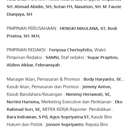
SH. Ahmad
Abidin
, SH,
Sutan
FH,
Nasation
, SH. M.
Fauzie
Dianjaya
, SH
PIMPINAN PERUSAHAAN :
HENGKI MAULANA, ST
, Budi
Pr
iatna
, SH
. M.H
,
PIMPINAN REDAKSI :
Feriyosa Cherleyfelts,
Wakil
Pimpinan Redaksi :
SAMSI,
Staf redaksi
: Supar Prayitno,
Aldino Akbar, Febriansyah
.
Manager Iklan, Pemasaran & Promosi :
Budy Haryanto, SE
,
Kasub Iklan, Pemasaran dan Promosi :
Jemmy Anton
,
Kasub Bandahara/Keuangan :
Neneng
Heriawati
, SE,
Nurtini
Harisma
,
Merketing Executive dan Periklanan :
Eko
Rahmad Suri
,
SE,
MITRA KERJA Reporter Pendidikan :
Bara
Indrawan
,
S.Pd
,
Agus
Supriyatna
.
ST
,
Kasub Biro
Hukum dan Politik :
Jonson
S
upriyanto
.
Kepala Biro