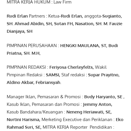
MITRA KERJA HUKUM
:
Law Firm
Rudi Erlan
Partners
:
Ketua
-Rudi
Erlan
,
anggota
-Sugianto
,
SH. Ahmad
Abidin
, SH,
Sutan
FH,
Nasation
, SH. M.
Fauzie
Dianjaya
, SH
PIMPINAN PERUSAHAAN :
HENGKI MAULANA, ST
, Budi
Pr
iatna
, SH
. M.H
,
PIMPINAN REDAKSI :
Feriyosa Cherleyfelts,
Wakil
Pimpinan Redaksi :
SAMSI,
Staf redaksi
: Supar Prayitno,
Aldino Akbar, Febriansyah
.
Manager Iklan, Pemasaran & Promosi :
Budy Haryanto, SE
,
Kasub Iklan, Pemasaran dan Promosi :
Jemmy Anton
,
Kasub Bandahara/Keuangan :
Neneng
Heriawati
, SE,
Nurtini
Harisma
,
Merketing Executive dan Periklanan :
Eko
Rahmad Suri
,
SE,
MITRA KERJA Reporter Pendidikan :