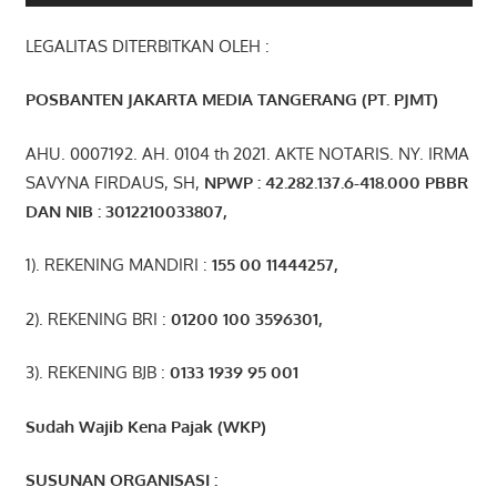
LEGALITAS DITERBITKAN OLEH :
POSBANTEN JAKARTA MEDIA TANGERANG (PT. PJMT)
AHU. 0007192. AH. 0104 th 2021. AKTE NOTARIS. NY. IRMA
SAVYNA FIRDAUS, SH,
NPW
P
:
4
2.
282
.1
37
.6-418.000
PBBR
DAN NIB
:
3012210033807
,
1). REKENING MANDIRI :
155 00 11444257
,
2). REKENING BRI :
01200 100 3596301
,
3). REKENING BJB :
0133 1939 95 001
Sudah Wajib Kena Pajak (WKP)
SUSUNAN ORGANISASI :