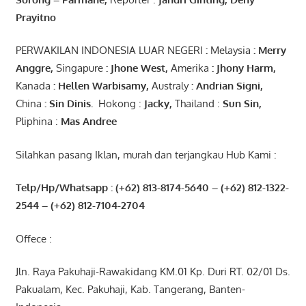
Prayitno
PERWAKILAN INDONESIA LUAR NEGERI
:
Melaysia
: Merry
Anggre
,
Singapure
:
Jhone
West,
Amerika
:
Jhony
Harm,
Kanada
: Hellen
Warbisamy
,
Australy
:
Andrian
Signi
,
China
: Sin
Dinis
.
Hokong :
Jacky,
Thailand :
Sun Sin,
Pliphina :
Mas Andree
Silahkan pasang Iklan, murah dan terjangkau Hub Kami :
Telp/Hp/Whatsapp : (+62) 813-8174-5640 – (+62) 812-1322-
2544
– (+62) 812-7104-2704
Offece :
Jln. Raya Pakuhaji-Rawakidang KM.01 Kp. Duri RT. 02/01 Ds.
Pakualam, Kec. Pakuhaji, Kab. Tangerang, Banten-