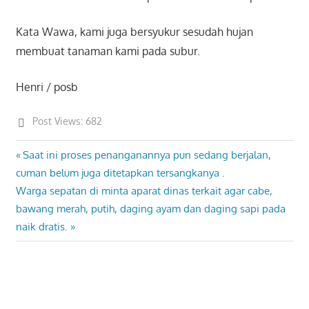
Kata Wawa, kami juga bersyukur sesudah hujan
membuat tanaman kami pada subur.
Henri / posb
Post Views:
682
Previous
Saat ini proses penanganannya pun sedang berjalan,
Post
Post:
cuman belum juga ditetapkan tersangkanya .
navigation
Next
Warga sepatan di minta aparat dinas terkait agar cabe,
Post:
bawang merah, putih, daging ayam dan daging sapi pada
naik dratis.