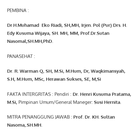
PEMBINA :
Dr.H.Muhamad
Eko
Riadi
, SH,MH
, Irjen. Pol (Pur) Drs. H.
Edy Kusuma Wijaya, SH. MH,
MM, Prof
.
Dr.Sutan
Nasomal,SH.MH,PhD.
PANASEHAT :
Dr. R. Warman Q, SH, M.Si, M.Hum
,
Dr, Waqkimansyah,
S.H, M.Hum, MSc
,
Herawan Sukses, SE, M,Si
FAKTA INTERGRITAS : Pendiri :
Dr. Henri
Kusuma
Pratama,
M.Si
,
Pimpinan Umum/General Maneger:
Susi
Hernita.
MITRA PENANGGUNG JAWAB :
Prof. Dr. KH. Sultan
Nasoma,.SH.MH.