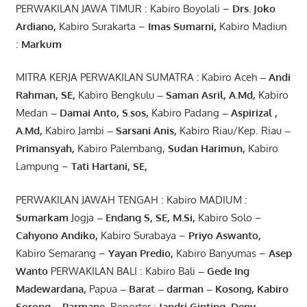
PERWAKILAN JAWA TIMUR : Kabiro Boyolali –
Drs.
Joko
Ardiano
,
Kabiro Surakarta –
Imas
Sumarni
,
Kabiro Madiun
:
Markum
MITRA KERJA PERWAKILAN SUMATRA
:
Kabiro Aceh
– Andi
Rahman, SE
,
Kabiro Bengkulu
– Saman Asril
,
A.Md
,
Kabiro
Medan
– Damai Anto
, S.sos,
Kabiro Padang
– Aspirizal
,
A.Md
,
Kabiro Jambi
– Sarsani Anis
,
Kabiro Riau/Kep. Riau
–
Primansyah
,
Kabiro Palembang,
Sudan
Harimun
,
Kabiro
Lampung –
Tati Hartani, SE
,
PERWAKILAN JAWAH TENGAH : Kabiro MADIUM :
Sumarkam
Jogja
–
Endang
S, SE,
M.Si
,
Kabiro Solo –
Cahyono
Andiko
,
Kabiro Surabaya –
Priyo
Aswanto
,
Kabiro Semarang –
Yayan
Predio
,
Kabiro Banyumas –
Asep
Wanto
PERWAKILAN BALI : Kabiro Bali
–
Gede
Ing
Madewardana
,
Papua
– Barat –
darman
–
Kosong
,
Kabiro
Sorong
–
Parmane
,
Reporter :
Jandri Ginting, Deny