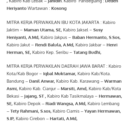
,
Kabiro Kab Lebak
–
Jahidin
.
Kabiro Pandeglang
: Deden
Heriyanto
Wartawan :
Kosong
MITRA KERJA PERWAKILAN IBU KOTA JAKARTA : Kabiro
Jaktim –
Maman Utama, SE
,
Kabiro Jaksel –
Susy
Heniyanti, A.Md
,
Kabiro Jakpus –
Baban Hermanto, S.Sos
,
Kabiro Jakut –
Rendi
Balula
,
A.Md
,
Kabiro Jakbar –
Henri
Herman, SE
,
Kabiro Kep. Seribu –
Tatang Budhi
,
MITRA KERJA PERWAKILAN DAERAH JAWA BARAT : Kabiro
Kota/Kab Bogor –
Iqbal
Muktamar
,
Kabiro Kab/Kota.
Bandung
–
Danil Anwar
,
Kabiro Kab. Karawang
–
Warman
Asmi
,
Kabiro Kab. Cianjur
–
Marsiti
,
Amd
,
Kabiro Kab/Kota
Bekasi
– Jajang
, ST
,
Kabiro Kab Tasikmalaya –
Hermawan
,
SE,
Kabiro Depok
– Riadi Wangsa
,
A.Md
,
Kabiro Lembang
– Tety Rahmani
, S.sos,
Kabiro Ciamis
– Yayan Hermawan
,
S.IP,
Kabiro Cirebon
–
Hartati
,
A.Md
,