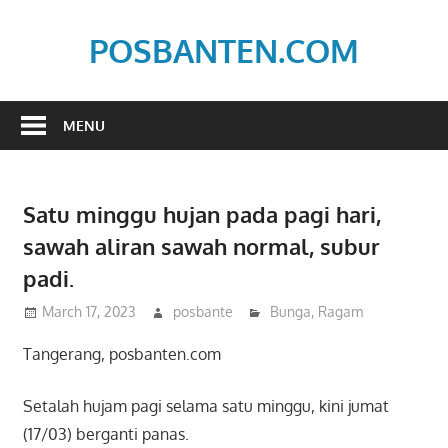
Skip
to
POSBANTEN.COM
content
Mendidik,
Dan
MENU
Menyampaikan
Aspirasi
Rakyat
Satu minggu hujan pada pagi hari,
sawah aliran sawah normal, subur
padi.
March 17, 2023
posbante
Bunga
,
Ragam
Tangerang, posbanten.com
Setalah hujam pagi selama satu minggu, kini jumat
(17/03) berganti panas.