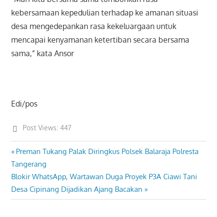
kebersamaan kepedulian terhadap ke amanan situasi
desa mengedepankan rasa kekeluargaan untuk
mencapai kenyamanan ketertiban secara bersama
sama,” kata Ansor
Edi/pos
Post Views:
447
Previous
Preman Tukang Palak Diringkus Polsek Balaraja Polresta
Post
Post:
Tangerang
navigation
Next
Blokir WhatsApp, Wartawan Duga Proyek P3A Ciawi Tani
Post:
Desa Cipinang Dijadikan Ajang Bacakan