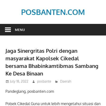
Skip
to
POSBANTEN.COM
content
Mendidik,
Dan
MENU
Menyampaikan
Aspirasi
Rakyat
Jaga Sinergritas Polri dengan
masyarakat Kapolsek Cikedal
bersama Bhabinkamtibmas Sambang
Ke Desa Binaan
July 18, 2022
posbante
Daerah
Pandeglang, posbanten.com
Polsek Cikedal Guna untuk lebih mengetahui situasi dan