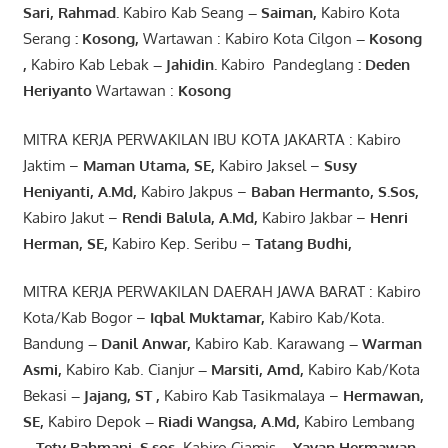
Sari
,
Rahmad
.
Kabiro Kab Seang
–
Saiman
,
Kabiro Kota
Serang
:
Kosong
,
Wartawan : Kabiro Kota Cilgon
–
Kosong
,
Kabiro Kab Lebak
–
Jahidin
.
Kabiro Pandeglang
: Deden
Heriyanto
Wartawan :
Kosong
MITRA KERJA PERWAKILAN IBU KOTA JAKARTA : Kabiro
Jaktim –
Maman Utama, SE
,
Kabiro Jaksel –
Susy
Heniyanti, A.Md
,
Kabiro Jakpus –
Baban Hermanto, S.Sos
,
Kabiro Jakut –
Rendi
Balula
,
A.Md
,
Kabiro Jakbar –
Henri
Herman, SE
,
Kabiro Kep. Seribu –
Tatang Budhi
,
MITRA KERJA PERWAKILAN DAERAH JAWA BARAT : Kabiro
Kota/Kab Bogor –
Iqbal
Muktamar
,
Kabiro Kab/Kota.
Bandung
–
Danil Anwar
,
Kabiro Kab. Karawang
–
Warman
Asmi
,
Kabiro Kab. Cianjur
–
Marsiti
,
Amd
,
Kabiro Kab/Kota
Bekasi
– Jajang
, ST
,
Kabiro Kab Tasikmalaya –
Hermawan
,
SE,
Kabiro Depok
– Riadi Wangsa
,
A.Md
,
Kabiro Lembang
– Tety Rahmani
, S.sos,
Kabiro Ciamis
– Yayan Hermawan
,