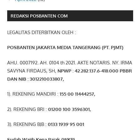
REDAKSI POSBANTEN COM
LEGALITAS DITERBITKAN OLEH :
POSBANTEN JAKARTA MEDIA TANGERANG (PT. PJMT)
AHU. 0007192. AH. 0104 th 2021. AKTE NOTARIS. NY. IRMA
SAVYNA FIRDAUS, SH,
NPW
P
:
4
2.
282
.1
37
.6-418.000
PBBR
DAN NIB
:
3012210033807
,
1). REKENING MANDIRI :
155 00 11444257
,
2). REKENING BRI :
01200 100 3596301
,
3). REKENING BJB :
0133 1939 95 001
Sudah Wajib Kena Pajak (WKP)