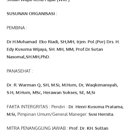
SUSUNAN ORGANISASI :
PEMBINA :
Dr.H.Muhamad
Eko
Riadi
, SH,MH
, Irjen. Pol (Pur) Drs. H.
Edy Kusuma Wijaya, SH. MH,
MM, Prof
.
Dr.Sutan
Nasomal,SH.MH,PhD.
PANASEHAT :
Dr. R. Warman Q, SH, M.Si, M.Hum
,
Dr, Waqkimansyah,
S.H, M.Hum, MSc
,
Herawan Sukses, SE, M,Si
FAKTA INTERGRITAS : Pendiri :
Dr. Henri
Kusuma
Pratama,
M.Si
,
Pimpinan Umum/General Maneger:
Susi
Hernita.
MITRA PENANGGUNG JAWAB :
Prof. Dr. KH. Sultan