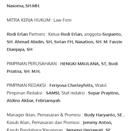
Nasoma,.SH.MH.
MITRA KERJA HUKUM
:
Law Firm
Rudi Erlan
Partners
:
Ketua
-Rudi
Erlan
,
anggota
-Sugianto
,
SH. Ahmad
Abidin
, SH,
Sutan
FH,
Nasation
, SH. M.
Fauzie
Dianjaya
, SH
PIMPINAN PERUSAHAAN :
HENGKI MAULANA, ST
, Budi
Pr
iatna
, SH
. M.H
,
PIMPINAN REDAKSI :
Feriyosa Cherleyfelts,
Wakil
Pimpinan Redaksi :
SAMSI,
Staf redaksi
: Supar Prayitno,
Aldino Akbar, Febriansyah
.
Manager Iklan, Pemasaran & Promosi :
Budy Haryanto, SE
,
Kasub Iklan, Pemasaran dan Promosi :
Jemmy Anton
,
Kasub Bandahara/Keuangan :
Neneng
Heriawati
, SE,