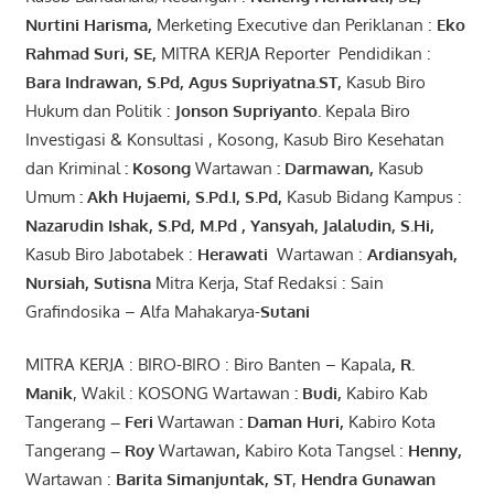
Nurtini
Harisma
,
Merketing Executive dan Periklanan :
Eko
Rahmad Suri
,
SE,
MITRA KERJA Reporter Pendidikan :
Bara
Indrawan
,
S.Pd
,
Agus
Supriyatna
.
ST
,
Kasub Biro
Hukum dan Politik :
Jonson
S
upriyanto
.
Kepala Biro
Investigasi & Konsultasi , Kosong, Kasub Biro Kesehatan
dan Kriminal
:
Kosong
Wartawan
:
Darmawan
,
Kasub
Umum
:
Akh Hujaemi, S.Pd.I, S.Pd
,
Kasub Bidang Kampus :
Nazarudin
Ishak
,
S.Pd
,
M.Pd
,
Yansyah
,
Jalaludin
,
S.Hi
,
Kasub Biro Jabotabek :
Herawati
Wartawan :
Ardiansyah
,
Nursiah
,
Suti
s
na
Mitra Kerja, Staf Redaksi : Sain
Grafindosika – Alfa Mahakarya-
Sutani
MITRA KERJA : BIRO-BIRO : Biro Banten – Kapala
,
R.
Manik
, Wakil : KOSONG Wartawan
:
Budi
,
Kabiro Kab
Tangerang
–
Feri
Wartawan
:
Daman Huri,
Kabiro Kota
Tangerang
– Roy
Wartawan
,
Kabiro Kota Tangsel :
Henny
,
Wartawan :
Barita Simanjuntak, ST
,
Hendra
Gunawan