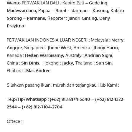
Wanto
PERWAKILAN BALI : Kabiro Bali
–
Gede
Ing
Madewardana
,
Papua
– Barat –
darman
–
Kosong
,
Kabiro
Sorong
–
Parmane
,
Reporter :
Jandri Ginting, Deny
Prayitno
PERWAKILAN INDONESIA LUAR NEGERI
:
Melaysia
: Merry
Anggre
,
Singapure
:
Jhone
West,
Amerika
:
Jhony
Harm,
Kanada
: Hellen
Warbisamy
,
Australy
:
Andrian
Signi
,
China
: Sin
Dinis
.
Hokong :
Jacky,
Thailand :
Sun Sin,
Pliphina :
Mas Andree
Silahkan pasang Iklan, murah dan terjangkau Hub Kami :
Telp/Hp/Whatsapp : (+62) 813-8174-5640 – (+62) 812-1322-
2544
– (+62) 812-7104-2704
Offece :