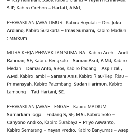
S.IP,
Kabiro Cirebon
–
Hartati
,
A.Md
,
PERWAKILAN JAWA TIMUR : Kabiro Boyolali –
Drs.
Joko
Ardiano
,
Kabiro Surakarta –
Imas
Sumarni
,
Kabiro Madiun
:
Markum
MITRA KERJA PERWAKILAN SUMATRA
:
Kabiro Aceh
– Andi
Rahman, SE
,
Kabiro Bengkulu
– Saman Asril
,
A.Md
,
Kabiro
Medan
– Damai Anto
, S.sos,
Kabiro Padang
– Aspirizal
,
A.Md
,
Kabiro Jambi
– Sarsani Anis
,
Kabiro Riau/Kep. Riau
–
Primansyah
,
Kabiro Palembang,
Sudan
Harimun
,
Kabiro
Lampung –
Tati Hartani, SE
,
PERWAKILAN JAWAH TENGAH : Kabiro MADIUM :
Sumarkam
Jogja
–
Endang
S, SE,
M.Si
,
Kabiro Solo –
Cahyono
Andiko
,
Kabiro Surabaya –
Priyo
Aswanto
,
Kabiro Semarang –
Yayan
Predio
,
Kabiro Banyumas –
Asep