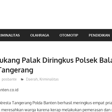
IMINALITAS
OLAHRAGA
OTOMOTIP
PENDIDIKAN
kang Palak Diringkus Polsek Bal
 Tangerang
posbante
Daerah
,
Kriminalitas
nten.co.id
olresta Tangerang Polda Banten berhasil meringkus empat pri
 meresahkan warga karena kerap melakukan pemerasan dan