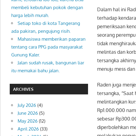
membeli kebutuhan pokok dengan
Dalam hal ini Ra
harga lebih murah.
terhadap kendara
Setiap toko di kota Tangerang
pemeriksaan ken
ada pakiran, pengujung risih.
seorang perempua
Mahasiswa memberikan paparan
tidak menghirauk
tentang cara PPG pada masyarakat
melintas dan kor
Gunung Kaler.
tersangka akhirn
Jalan sudah rusak, bangunan liar
menuju mess dan 
itu memakai bahu jalan.
Raden juga menje
ARCHIVES
tersangka, “Saat
melintangkan kur
July 2026
(4)
Rp1.000.000 namu
June 2026
(5)
sebesar Rp300.000
May 2026
(12)
diperbolehkan mel
April 2026
(33)
melakukan penyel