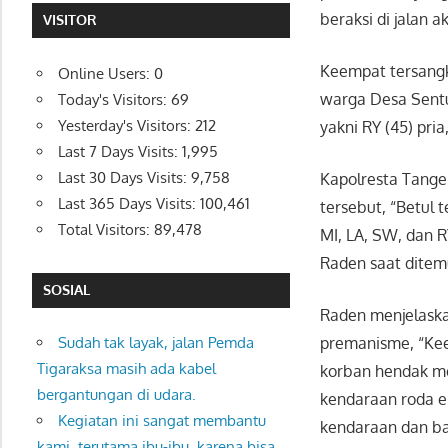
beraksi di jalan 
VISITOR
Keempat tersangka
Online Users:
0
warga Desa Sentu
Today's Visitors:
69
Yesterday's Visitors:
212
yakni RY (45) pr
Last 7 Days Visits:
1,995
Last 30 Days Visits:
9,758
Kapolresta Tang
Last 365 Days Visits:
100,461
tersebut, “Betul
Total Visitors:
89,478
MI, LA, SW, dan R
Raden saat ditem
SOSIAL
Raden menjelaska
premanisme, “Keem
Sudah tak layak, jalan Pemda
Tigaraksa masih ada kabel
korban hendak me
bergantungan di udara.
kendaraan roda e
Kegiatan ini sangat membantu
kendaraan dan b
kami, terutama ibu-ibu, karena bisa