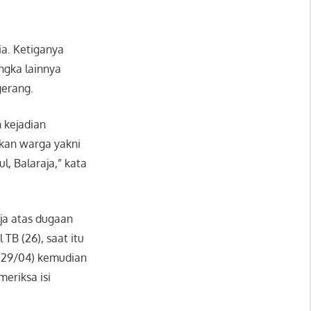
ia. Ketiganya
ngka lainnya
gerang.
kejadian
kan warga yakni
l, Balaraja,” kata
ja atas dugaan
TB (26), saat itu
(29/04) kemudian
eriksa isi