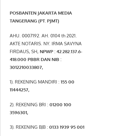
POSBANTEN JAKARTA MEDIA
TANGERANG (PT. PJMT)
AHU. 0007192. AH. 0104 th 2021.
AKTE NOTARIS. NY. IRMA SAVYNA
FIRDAUS, SH,
NPW
P
:
4
2.
282
.1
37
.6-
418.000
PBBR DAN NIB
:
3012210033807
,
1). REKENING MANDIRI :
155 00
11444257
,
2). REKENING BRI :
01200 100
3596301
,
3). REKENING BJB :
0133 1939 95 001