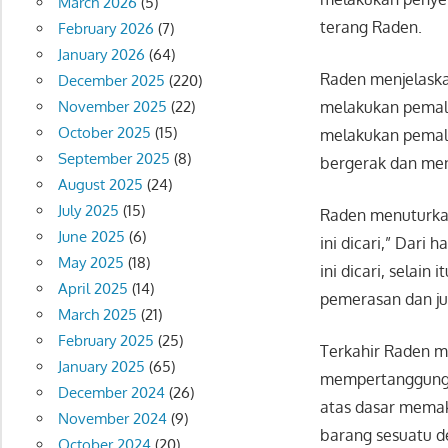
March 2026
(5)
terang Raden.
February 2026
(7)
January 2026
(64)
Raden menjelaska
December 2025
(220)
melakukan pemala
November 2025
(22)
October 2025
(15)
melakukan pemala
September 2025
(8)
bergerak dan men
August 2025
(24)
July 2025
(15)
Raden menuturkan
June 2025
(6)
ini dicari,” Dari
May 2025
(18)
ini dicari, selain
April 2025
(14)
pemerasan dan ju
March 2025
(21)
February 2025
(25)
Terkahir Raden me
January 2025
(65)
mempertanggungj
December 2024
(26)
atas dasar mema
November 2024
(9)
barang sesuatu d
October 2024
(20)