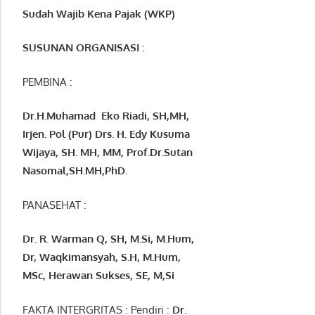
Sudah Wajib Kena Pajak (WKP)
SUSUNAN ORGANISASI :
PEMBINA :
Dr.H.Muhamad
Eko
Riadi
, SH,MH
,
Irjen. Pol (Pur) Drs. H. Edy Kusuma
Wijaya, SH. MH,
MM, Prof
.
Dr.Sutan
Nasomal,SH.MH,PhD.
PANASEHAT :
Dr. R. Warman Q, SH, M.Si, M.Hum
,
Dr, Waqkimansyah, S.H, M.Hum,
MSc
,
Herawan Sukses, SE, M,Si
FAKTA INTERGRITAS : Pendiri :
Dr.