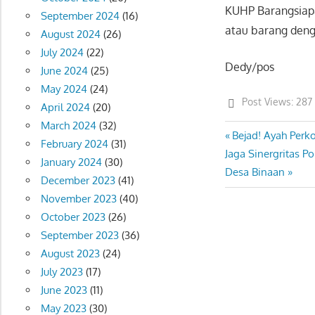
KUHP Barangsiap
September 2024
(16)
atau barang deng
August 2024
(26)
July 2024
(22)
Dedy/pos
June 2024
(25)
May 2024
(24)
Post Views:
287
April 2024
(20)
March 2024
(32)
Previous
Bejad! Ayah Perk
Post
February 2024
(31)
Next
Post:
Jaga Sinergritas 
January 2024
(30)
navigation
Post:
Desa Binaan
December 2023
(41)
November 2023
(40)
October 2023
(26)
September 2023
(36)
August 2023
(24)
July 2023
(17)
June 2023
(11)
May 2023
(30)