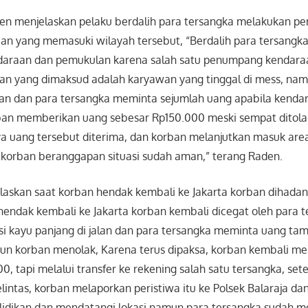
den menjelaskan pelaku berdalih para tersangka melakukan p
an yang memasuki wilayah tersebut, “Berdalih para tersangk
daraan dan pemukulan karena salah satu penumpang kendara
n yang dimaksud adalah karyawan yang tinggal di mess, nam
an dan para tersangka meminta sejumlah uang apabila kendar
ban memberikan uang sebesar Rp150.000 meski sempat ditola
ya uang tersebut diterima, dan korban melanjutkan masuk ar
korban beranggapan situasi sudah aman,” terang Raden.
laskan saat korban hendak kembali ke Jakarta korban dihadan
 hendak kembali ke Jakarta korban kembali dicegat oleh para 
si kayu panjang di jalan dan para tersangka meminta uang t
n korban menolak, Karena terus dipaksa, korban kembali m
, tapi melalui transfer ke rekening salah satu tersangka, set
intas, korban melaporkan peristiwa itu ke Polsek Balaraja dan
idikan dan mendatangi lokasi namun para tersangka sudah mel