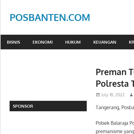
Skip
to
POSBANTEN.COM
content
Mendidik,
Dan
BISNIS
EKONOMI
HUKUM
KEUANGAN
KR
Menyampaikan
Aspirasi
Rakyat
Preman Tu
Polresta
July 18, 2022
SPONSOR
Tangerang, Posba
Polsek Balaraja P
premanisme yang