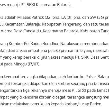
akses menuju PT. SRKI Kecamatan Balaraja.
 adalah MI alias Patrick (32) pria, LA (31) pria, dan SW (36) pr
l, Kecamatan Balaraja, Kabupaten Tangerang, dan satu tersa
ia, warga Desa Cangkudu, Kecamatan Balaraja, Kabupaten Tan
erang Kombes Pol Raden Romdhon Natakusuma membenarkan 
 telah diamankan empat pria pelaku premanisme yang meresah
Y yang kerap beraksi di jalan akses menuju PT. SRKI Desa Sentu
ui pada Minggu (17/07).
n keempat tersangka dilaporkan oleh korban ke Polsek Balara
pat tersangka dilaporkan oleh korban seorang pria berinisial 
ngantarkan tiga rekannya menuju mess PT. SRKI pada Jumat 
mpat yang dikendarai korban dicegat, tersangka langsung mem
ahkan melakukan pemukulan kepada korban,” ucap Raden.