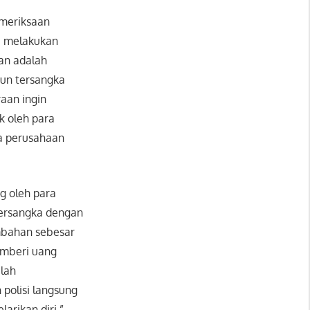
emeriksaan
a melakukan
an adalah
un tersangka
aan ingin
k oleh para
ea perusahaan
g oleh para
tersangka dengan
ambahan sebesar
emberi uang
elah
 polisi langsung
arikan diri,”