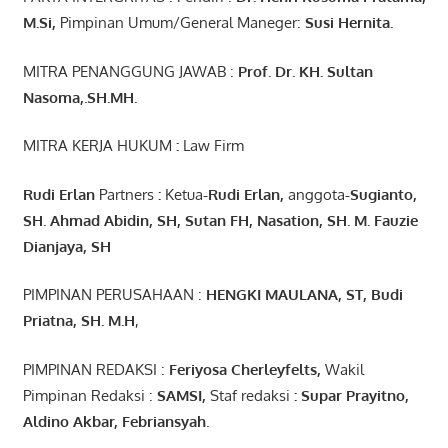
M.Si
,
Pimpinan Umum/General Maneger:
Susi
Hernita.
MITRA PENANGGUNG JAWAB :
Prof. Dr. KH. Sultan
Nasoma,.SH.MH.
MITRA KERJA HUKUM
:
Law Firm
Rudi Erlan
Partners
:
Ketua
-Rudi
Erlan
,
anggota
-Sugianto
,
SH. Ahmad
Abidin
, SH,
Sutan
FH,
Nasation
, SH. M.
Fauzie
Dianjaya
, SH
PIMPINAN PERUSAHAAN :
HENGKI MAULANA, ST
, Budi
Pr
iatna
, SH
. M.H
,
PIMPINAN REDAKSI :
Feriyosa Cherleyfelts,
Wakil
Pimpinan Redaksi :
SAMSI,
Staf redaksi
: Supar Prayitno,
Aldino Akbar, Febriansyah
.