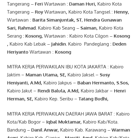
Tangerang
–
Feri
Wartawan
:
Daman Huri,
Kabiro Kota
Tangerang
– Roy
Wartawan
,
Kabiro Kota Tangsel :
Henny
,
Wartawan :
Barita Simanjuntak, ST
,
Hendra
Gunawan
Sari
,
Rahmad
.
Kabiro Kab Seang
–
Saiman
,
Kabiro Kota
Serang
:
Kosong
,
Wartawan : Kabiro Kota Cilgon
–
Kosong
,
Kabiro Kab Lebak
–
Jahidin
.
Kabiro Pandeglang
: Deden
Heriyanto
Wartawan :
Kosong
MITRA KERJA PERWAKILAN IBU KOTA JAKARTA : Kabiro
Jaktim –
Maman Utama, SE
,
Kabiro Jaksel –
Susy
Heniyanti, A.Md
,
Kabiro Jakpus –
Baban Hermanto, S.Sos
,
Kabiro Jakut –
Rendi
Balula
,
A.Md
,
Kabiro Jakbar –
Henri
Herman, SE
,
Kabiro Kep. Seribu –
Tatang Budhi
,
MITRA KERJA PERWAKILAN DAERAH JAWA BARAT : Kabiro
Kota/Kab Bogor –
Iqbal
Muktamar
,
Kabiro Kab/Kota.
Bandung
–
Danil Anwar
,
Kabiro Kab. Karawang
–
Warman
Asmi
,
Kabiro Kab. Cianjur
–
Marsiti
,
Amd
,
Kabiro Kab/Kota