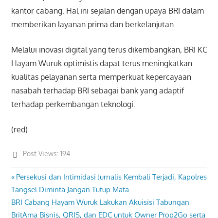
kantor cabang. Hal ini sejalan dengan upaya BRI dalam
memberikan layanan prima dan berkelanjutan.
Melalui inovasi digital yang terus dikembangkan, BRI KC
Hayam Wuruk optimistis dapat terus meningkatkan
kualitas pelayanan serta memperkuat kepercayaan
nasabah terhadap BRI sebagai bank yang adaptif
terhadap perkembangan teknologi.
(red)
Post Views:
194
Previous
Persekusi dan Intimidasi Jurnalis Kembali Terjadi, Kapolres
Post
Post:
Tangsel Diminta Jangan Tutup Mata
navigation
Next
BRI Cabang Hayam Wuruk Lakukan Akuisisi Tabungan
Post:
BritAma Bisnis, QRIS, dan EDC untuk Owner Prop2Go serta