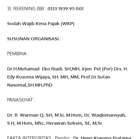
3). REKENING BJB :
0133 1939 95 001
Sudah Wajib Kena Pajak (WKP)
SUSUNAN ORGANISASI :
PEMBINA :
Dr.H.Muhamad
Eko
Riadi
, SH,MH
, Irjen. Pol (Pur) Drs. H.
Edy Kusuma Wijaya, SH. MH,
MM, Prof
.
Dr.Sutan
Nasomal,SH.MH,PhD.
PANASEHAT :
Dr. R. Warman Q, SH, M.Si, M.Hum
,
Dr, Waqkimansyah,
S.H, M.Hum, MSc
,
Herawan Sukses, SE, M,Si
FAKTA INTERGRITAS : Pendiri :
Dr. Henri
Kusuma
Pratama,