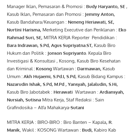
Manager Iklan, Pemasaran & Promosi :
Budy Haryanto, SE
,
Kasub Iklan, Pemasaran dan Promosi :
Jemmy Anton
,
Kasub Bandahara/Keuangan :
Neneng
Heriawati
, SE,
Nurtini
Harisma
,
Merketing Executive dan Periklanan :
Eko
Rahmad Suri
,
SE,
MITRA KERJA Reporter Pendidikan :
Bara
Indrawan
,
S.Pd
,
Agus
Supriyatna
.
ST
,
Kasub Biro
Hukum dan Politik :
Jonson
S
upriyanto
.
Kepala Biro
Investigasi & Konsultasi , Kosong, Kasub Biro Kesehatan
dan Kriminal
:
Kosong
Wartawan
:
Darmawan
,
Kasub
Umum
:
Akh Hujaemi, S.Pd.I, S.Pd
,
Kasub Bidang Kampus :
Nazarudin
Ishak
,
S.Pd
,
M.Pd
,
Yansyah
,
Jalaludin
,
S.Hi
,
Kasub Biro Jabotabek :
Herawati
Wartawan :
Ardiansyah
,
Nursiah
,
Suti
s
na
Mitra Kerja, Staf Redaksi : Sain
Grafindosika – Alfa Mahakarya-
Sutani
MITRA KERJA : BIRO-BIRO : Biro Banten – Kapala
,
R.
Manik
, Wakil : KOSONG Wartawan
:
Budi
,
Kabiro Kab