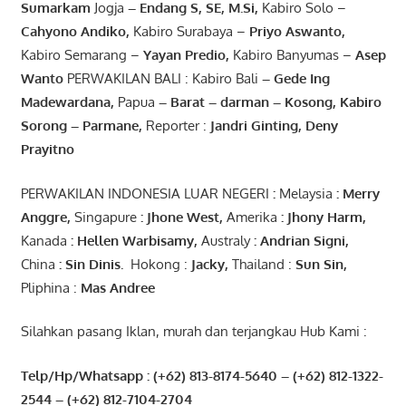
Sumarkam
Jogja
–
Endang
S, SE,
M.Si
,
Kabiro Solo –
Cahyono
Andiko
,
Kabiro Surabaya –
Priyo
Aswanto
,
Kabiro Semarang –
Yayan
Predio
,
Kabiro Banyumas –
Asep
Wanto
PERWAKILAN BALI : Kabiro Bali
–
Gede
Ing
Madewardana
,
Papua
– Barat –
darman
–
Kosong
,
Kabiro
Sorong
–
Parmane
,
Reporter :
Jandri Ginting, Deny
Prayitno
PERWAKILAN INDONESIA LUAR NEGERI
:
Melaysia
: Merry
Anggre
,
Singapure
:
Jhone
West,
Amerika
:
Jhony
Harm,
Kanada
: Hellen
Warbisamy
,
Australy
:
Andrian
Signi
,
China
: Sin
Dinis
.
Hokong :
Jacky,
Thailand :
Sun Sin,
Pliphina :
Mas Andree
Silahkan pasang Iklan, murah dan terjangkau Hub Kami :
Telp/Hp/Whatsapp : (+62) 813-8174-5640 – (+62) 812-1322-
2544
– (+62) 812-7104-2704