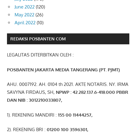
June 2022
(120)
May 2022
(26)
April 2022
(10)
REDAKSI POSBANTEN COM
LEGALITAS DITERBITKAN OLEH :
POSBANTEN JAKARTA MEDIA TANGERANG (PT. PJMT)
AHU. 0007192. AH. 0104 th 2021. AKTE NOTARIS. NY. IRMA
SAVYNA FIRDAUS, SH,
NPW
P
:
4
2.
282
.1
37
.6-418.000
PBBR
DAN NIB
:
3012210033807
,
1). REKENING MANDIRI :
155 00 11444257
,
2). REKENING BRI :
01200 100 3596301
,