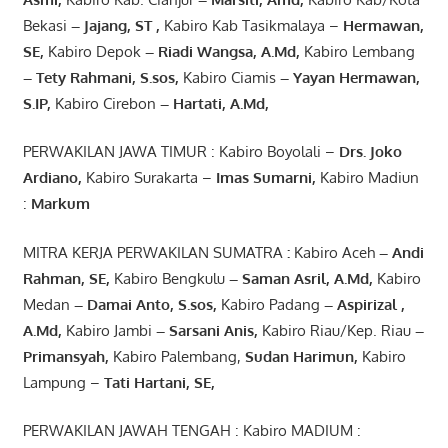
Bekasi
– Jajang
, ST
,
Kabiro Kab Tasikmalaya –
Hermawan
,
SE,
Kabiro Depok
– Riadi Wangsa
,
A.Md
,
Kabiro Lembang
– Tety Rahmani
, S.sos,
Kabiro Ciamis
– Yayan Hermawan
,
S.IP,
Kabiro Cirebon
–
Hartati
,
A.Md
,
PERWAKILAN JAWA TIMUR : Kabiro Boyolali –
Drs.
Joko
Ardiano
,
Kabiro Surakarta –
Imas
Sumarni
,
Kabiro Madiun
:
Markum
MITRA KERJA PERWAKILAN SUMATRA
:
Kabiro Aceh
– Andi
Rahman, SE
,
Kabiro Bengkulu
– Saman Asril
,
A.Md
,
Kabiro
Medan
– Damai Anto
, S.sos,
Kabiro Padang
– Aspirizal
,
A.Md
,
Kabiro Jambi
– Sarsani Anis
,
Kabiro Riau/Kep. Riau
–
Primansyah
,
Kabiro Palembang,
Sudan
Harimun
,
Kabiro
Lampung –
Tati Hartani, SE
,
PERWAKILAN JAWAH TENGAH : Kabiro MADIUM :