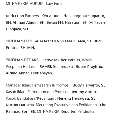
MITRA KERJA HUKUM
:
Law Firm
Rudi Erlan
Partners
:
Ketua
-Rudi
Erlan
,
anggota
-Sugianto
,
SH. Ahmad
Abidin
, SH,
Sutan
FH,
Nasation
, SH. M.
Fauzie
Dianjaya
, SH
PIMPINAN PERUSAHAAN :
HENGKI MAULANA, ST
, Budi
Pr
iatna
, SH
. M.H
,
PIMPINAN REDAKSI :
Feriyosa Cherleyfelts,
Wakil
Pimpinan Redaksi :
SAMSI,
Staf redaksi
: Supar Prayitno,
Aldino Akbar, Febriansyah
.
Manager Iklan, Pemasaran & Promosi :
Budy Haryanto, SE
,
Kasub Iklan, Pemasaran dan Promosi :
Jemmy Anton
,
Kasub Bandahara/Keuangan :
Neneng
Heriawati
, SE,
Nurtini
Harisma
,
Merketing Executive dan Periklanan :
Eko
Rahmad Suri
,
SE,
MITRA KERJA Reporter Pendidikan :