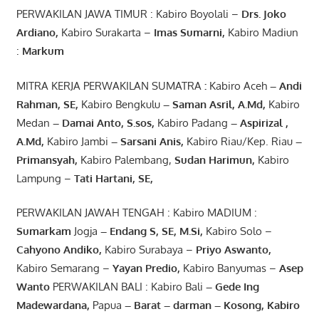
PERWAKILAN JAWA TIMUR : Kabiro Boyolali –
Drs.
Joko
Ardiano
,
Kabiro Surakarta –
Imas
Sumarni
,
Kabiro Madiun
:
Markum
MITRA KERJA PERWAKILAN SUMATRA
:
Kabiro Aceh
– Andi
Rahman, SE
,
Kabiro Bengkulu
– Saman Asril
,
A.Md
,
Kabiro
Medan
– Damai Anto
, S.sos,
Kabiro Padang
– Aspirizal
,
A.Md
,
Kabiro Jambi
– Sarsani Anis
,
Kabiro Riau/Kep. Riau
–
Primansyah
,
Kabiro Palembang,
Sudan
Harimun
,
Kabiro
Lampung –
Tati Hartani, SE
,
PERWAKILAN JAWAH TENGAH : Kabiro MADIUM :
Sumarkam
Jogja
–
Endang
S, SE,
M.Si
,
Kabiro Solo –
Cahyono
Andiko
,
Kabiro Surabaya –
Priyo
Aswanto
,
Kabiro Semarang –
Yayan
Predio
,
Kabiro Banyumas –
Asep
Wanto
PERWAKILAN BALI : Kabiro Bali
–
Gede
Ing
Madewardana
,
Papua
– Barat –
darman
–
Kosong
,
Kabiro