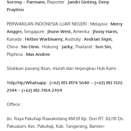
Sorong
–
Parmane
,
Reporter :
Jandri Ginting, Deny
Prayitno
PERWAKILAN INDONESIA LUAR NEGERI
:
Melaysia
: Merry
Anggre
,
Singapure
:
Jhone
West,
Amerika
:
Jhony
Harm,
Kanada
: Hellen
Warbisamy
,
Australy
:
Andrian
Signi
,
China
: Sin
Dinis
.
Hokong :
Jacky,
Thailand :
Sun Sin,
Pliphina :
Mas Andree
Silahkan pasang Iklan, murah dan terjangkau Hub Kami :
Telp/Hp/Whatsapp : (+62) 813-8174-5640 – (+62) 812-1322-
2544
– (+62) 812-7104-2704
Offece :
Jln. Raya Pakuhaji-Rawakidang KM.01 Kp. Duri RT. 02/01 Ds.
Pakualam, Kec. Pakuhaji, Kab. Tangerang, Banten-