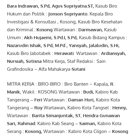
Bara
Indrawan
,
S.Pd
,
Agus
Supriyatna
.
ST
,
Kasub Biro
Hukum dan Politik :
Jonson
S
upriyanto
.
Kepala Biro
Investigasi & Konsultasi , Kosong, Kasub Biro Kesehatan
dan Kriminal
:
Kosong
Wartawan
:
Darmawan
,
Kasub
Umum
:
Akh Hujaemi, S.Pd.I, S.Pd
,
Kasub Bidang Kampus :
Nazarudin
Ishak
,
S.Pd
,
M.Pd
,
Yansyah
,
Jalaludin
,
S.Hi
,
Kasub Biro Jabotabek :
Herawati
Wartawan :
Ardiansyah
,
Nursiah
,
Suti
s
na
Mitra Kerja, Staf Redaksi : Sain
Grafindosika – Alfa Mahakarya-
Sutani
MITRA KERJA : BIRO-BIRO : Biro Banten – Kapala
,
R.
Manik
, Wakil : KOSONG Wartawan
:
Budi
,
Kabiro Kab
Tangerang
–
Feri
Wartawan
:
Daman Huri,
Kabiro Kota
Tangerang
– Roy
Wartawan
,
Kabiro Kota Tangsel :
Henny
,
Wartawan :
Barita Simanjuntak, ST
,
Hendra
Gunawan
Sari
,
Rahmad
.
Kabiro Kab Seang
–
Saiman
,
Kabiro Kota
Serang
:
Kosong
,
Wartawan : Kabiro Kota Cilgon
–
Kosong