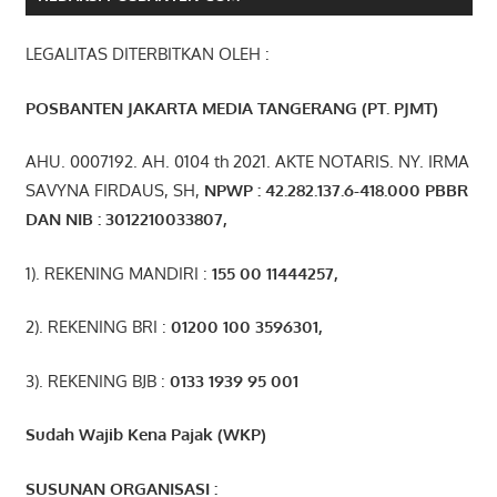
LEGALITAS DITERBITKAN OLEH :
POSBANTEN JAKARTA MEDIA TANGERANG (PT. PJMT)
AHU. 0007192. AH. 0104 th 2021. AKTE NOTARIS. NY. IRMA
SAVYNA FIRDAUS, SH,
NPW
P
:
4
2.
282
.1
37
.6-418.000
PBBR
DAN NIB
:
3012210033807
,
1). REKENING MANDIRI :
155 00 11444257
,
2). REKENING BRI :
01200 100 3596301
,
3). REKENING BJB :
0133 1939 95 001
Sudah Wajib Kena Pajak (WKP)
SUSUNAN ORGANISASI :