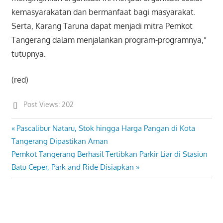
kemasyarakatan dan bermanfaat bagi masyarakat.
Serta, Karang Taruna dapat menjadi mitra Pemkot
Tangerang dalam menjalankan program-programnya,”
tutupnya.
(red)
Post Views:
202
Previous
Pascalibur Nataru, Stok hingga Harga Pangan di Kota
Post
Post:
Tangerang Dipastikan Aman
navigation
Next
Pemkot Tangerang Berhasil Tertibkan Parkir Liar di Stasiun
Post:
Batu Ceper, Park and Ride Disiapkan