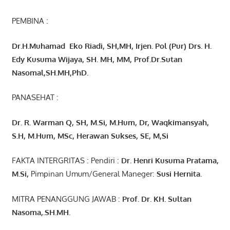
PEMBINA :
Dr.H.Muhamad
Eko
Riadi
, SH,MH
, Irjen. Pol (Pur) Drs. H.
Edy Kusuma Wijaya, SH. MH,
MM, Prof
.
Dr.Sutan
Nasomal,SH.MH,PhD.
PANASEHAT :
Dr. R. Warman Q, SH, M.Si, M.Hum
,
Dr, Waqkimansyah,
S.H, M.Hum, MSc
,
Herawan Sukses, SE, M,Si
FAKTA INTERGRITAS : Pendiri :
Dr. Henri
Kusuma
Pratama,
M.Si
,
Pimpinan Umum/General Maneger:
Susi
Hernita.
MITRA PENANGGUNG JAWAB :
Prof. Dr. KH. Sultan
Nasoma,.SH.MH.