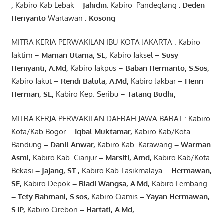
,
Kabiro Kab Lebak
–
Jahidin
.
Kabiro Pandeglang
: Deden
Heriyanto
Wartawan :
Kosong
MITRA KERJA PERWAKILAN IBU KOTA JAKARTA : Kabiro
Jaktim –
Maman Utama, SE
,
Kabiro Jaksel –
Susy
Heniyanti, A.Md
,
Kabiro Jakpus –
Baban Hermanto, S.Sos
,
Kabiro Jakut –
Rendi
Balula
,
A.Md
,
Kabiro Jakbar –
Henri
Herman, SE
,
Kabiro Kep. Seribu –
Tatang Budhi
,
MITRA KERJA PERWAKILAN DAERAH JAWA BARAT : Kabiro
Kota/Kab Bogor –
Iqbal
Muktamar
,
Kabiro Kab/Kota.
Bandung
–
Danil Anwar
,
Kabiro Kab. Karawang
–
Warman
Asmi
,
Kabiro Kab. Cianjur
–
Marsiti
,
Amd
,
Kabiro Kab/Kota
Bekasi
– Jajang
, ST
,
Kabiro Kab Tasikmalaya –
Hermawan
,
SE,
Kabiro Depok
– Riadi Wangsa
,
A.Md
,
Kabiro Lembang
– Tety Rahmani
, S.sos,
Kabiro Ciamis
– Yayan Hermawan
,
S.IP,
Kabiro Cirebon
–
Hartati
,
A.Md
,