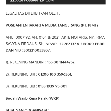
REDAKSI POSBANTEN COM
LEGALITAS DITERBITKAN OLEH :
POSBANTEN JAKARTA MEDIA TANGERANG (PT. PJMT)
AHU. 0007192. AH. 0104 th 2021. AKTE NOTARIS. NY. IRMA
SAVYNA FIRDAUS, SH,
NPW
P
:
4
2.
282
.1
37
.6-418.000
PBBR
DAN NIB
:
3012210033807
,
1). REKENING MANDIRI :
155 00 11444257
,
2). REKENING BRI :
01200 100 3596301
,
3). REKENING BJB :
0133 1939 95 001
Sudah Wajib Kena Pajak (WKP)
SUSUNAN ORGANISASI :