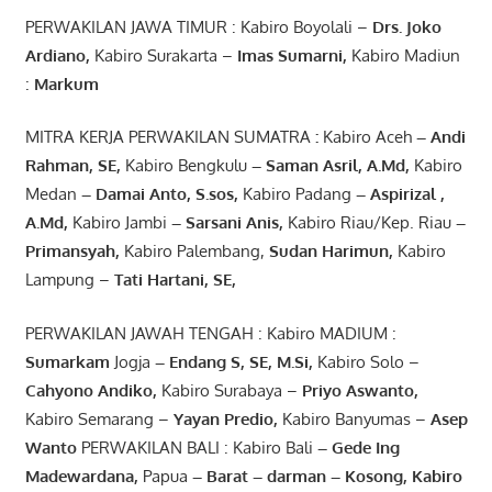
PERWAKILAN JAWA TIMUR : Kabiro Boyolali –
Drs.
Joko
Ardiano
,
Kabiro Surakarta –
Imas
Sumarni
,
Kabiro Madiun
:
Markum
MITRA KERJA PERWAKILAN SUMATRA
:
Kabiro Aceh
– Andi
Rahman, SE
,
Kabiro Bengkulu
– Saman Asril
,
A.Md
,
Kabiro
Medan
– Damai Anto
, S.sos,
Kabiro Padang
– Aspirizal
,
A.Md
,
Kabiro Jambi
– Sarsani Anis
,
Kabiro Riau/Kep. Riau
–
Primansyah
,
Kabiro Palembang,
Sudan
Harimun
,
Kabiro
Lampung –
Tati Hartani, SE
,
PERWAKILAN JAWAH TENGAH : Kabiro MADIUM :
Sumarkam
Jogja
–
Endang
S, SE,
M.Si
,
Kabiro Solo –
Cahyono
Andiko
,
Kabiro Surabaya –
Priyo
Aswanto
,
Kabiro Semarang –
Yayan
Predio
,
Kabiro Banyumas –
Asep
Wanto
PERWAKILAN BALI : Kabiro Bali
–
Gede
Ing
Madewardana
,
Papua
– Barat –
darman
–
Kosong
,
Kabiro