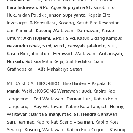
Bara
Indrawan
,
S.Pd
,
Agus
Supriyatna
.
ST
,
Kasub Biro
Hukum dan Politik :
Jonson
S
upriyanto
.
Kepala Biro
Investigasi & Konsultasi , Kosong, Kasub Biro Kesehatan
dan Kriminal
:
Kosong
Wartawan
:
Darmawan
,
Kasub
Umum
:
Akh Hujaemi, S.Pd.I, S.Pd
,
Kasub Bidang Kampus :
Nazarudin
Ishak
,
S.Pd
,
M.Pd
,
Yansyah
,
Jalaludin
,
S.Hi
,
Kasub Biro Jabotabek :
Herawati
Wartawan :
Ardiansyah
,
Nursiah
,
Suti
s
na
Mitra Kerja, Staf Redaksi : Sain
Grafindosika – Alfa Mahakarya-
Sutani
MITRA KERJA : BIRO-BIRO : Biro Banten – Kapala
,
R.
Manik
, Wakil : KOSONG Wartawan
:
Budi
,
Kabiro Kab
Tangerang
–
Feri
Wartawan
:
Daman Huri,
Kabiro Kota
Tangerang
– Roy
Wartawan
,
Kabiro Kota Tangsel :
Henny
,
Wartawan :
Barita Simanjuntak, ST
,
Hendra
Gunawan
Sari
,
Rahmad
.
Kabiro Kab Seang
–
Saiman
,
Kabiro Kota
Serang
:
Kosong
,
Wartawan : Kabiro Kota Cilgon
–
Kosong