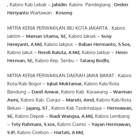
,
Kabiro Kab Lebak
–
Jahidin
.
Kabiro Pandeglang
: Deden
Heriyanto
Wartawan :
Kosong
MITRA KERJA PERWAKILAN IBU KOTA JAKARTA : Kabiro
Jaktim –
Maman Utama, SE
,
Kabiro Jaksel –
Susy
Heniyanti, A.Md
,
Kabiro Jakpus –
Baban Hermanto, S.Sos
,
Kabiro Jakut –
Rendi
Balula
,
A.Md
,
Kabiro Jakbar –
Henri
Herman, SE
,
Kabiro Kep. Seribu –
Tatang Budhi
,
MITRA KERJA PERWAKILAN DAERAH JAWA BARAT : Kabiro
Kota/Kab Bogor –
Iqbal
Muktamar
,
Kabiro Kab/Kota.
Bandung
–
Danil Anwar
,
Kabiro Kab. Karawang
–
Warman
Asmi
,
Kabiro Kab. Cianjur
–
Marsiti
,
Amd
,
Kabiro Kab/Kota
Bekasi
– Jajang
, ST
,
Kabiro Kab Tasikmalaya –
Hermawan
,
SE,
Kabiro Depok
– Riadi Wangsa
,
A.Md
,
Kabiro Lembang
– Tety Rahmani
, S.sos,
Kabiro Ciamis
– Yayan Hermawan
,
S.IP,
Kabiro Cirebon
–
Hartati
,
A.Md
,