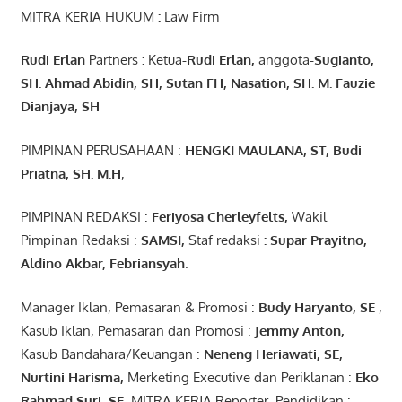
MITRA KERJA HUKUM
:
Law Firm
Rudi Erlan
Partners
:
Ketua
-Rudi
Erlan
,
anggota
-Sugianto
,
SH. Ahmad
Abidin
, SH,
Sutan
FH,
Nasation
, SH. M.
Fauzie
Dianjaya
, SH
PIMPINAN PERUSAHAAN :
HENGKI MAULANA, ST
, Budi
Pr
iatna
, SH
. M.H
,
PIMPINAN REDAKSI :
Feriyosa Cherleyfelts,
Wakil
Pimpinan Redaksi :
SAMSI,
Staf redaksi
: Supar Prayitno,
Aldino Akbar, Febriansyah
.
Manager Iklan, Pemasaran & Promosi :
Budy Haryanto, SE
,
Kasub Iklan, Pemasaran dan Promosi :
Jemmy Anton
,
Kasub Bandahara/Keuangan :
Neneng
Heriawati
, SE,
Nurtini
Harisma
,
Merketing Executive dan Periklanan :
Eko
Rahmad Suri
,
SE,
MITRA KERJA Reporter Pendidikan :