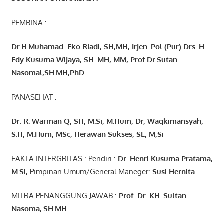
PEMBINA :
Dr.H.Muhamad
Eko
Riadi
, SH,MH
, Irjen. Pol (Pur) Drs. H.
Edy Kusuma Wijaya, SH. MH,
MM, Prof
.
Dr.Sutan
Nasomal,SH.MH,PhD.
PANASEHAT :
Dr. R. Warman Q, SH, M.Si, M.Hum
,
Dr, Waqkimansyah,
S.H, M.Hum, MSc
,
Herawan Sukses, SE, M,Si
FAKTA INTERGRITAS : Pendiri :
Dr. Henri
Kusuma
Pratama,
M.Si
,
Pimpinan Umum/General Maneger:
Susi
Hernita.
MITRA PENANGGUNG JAWAB :
Prof. Dr. KH. Sultan
Nasoma,.SH.MH.