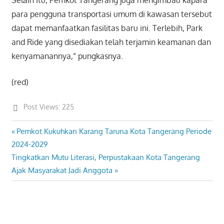
Selain itu, Pemkot Tangerang juga mengimbau kapara
para pengguna transportasi umum di kawasan tersebut
dapat memanfaatkan fasilitas baru ini. Terlebih, Park
and Ride yang disediakan telah terjamin keamanan dan
kenyamanannya,” pungkasnya.
(red)
Post Views:
225
Previous
Pemkot Kukuhkan Karang Taruna Kota Tangerang Periode
Post
Post:
2024-2029
navigation
Next
Tingkatkan Mutu Literasi, Perpustakaan Kota Tangerang
Post:
Ajak Masyarakat Jadi Anggota