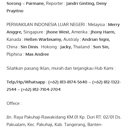
Sorong
–
Parmane
,
Reporter :
Jandri Ginting, Deny
Prayitno
PERWAKILAN INDONESIA LUAR NEGERI
:
Melaysia
: Merry
Anggre
,
Singapure
:
Jhone
West,
Amerika
:
Jhony
Harm,
Kanada
: Hellen
Warbisamy
,
Australy
:
Andrian
Signi
,
China
: Sin
Dinis
.
Hokong :
Jacky,
Thailand :
Sun Sin,
Pliphina :
Mas Andree
Silahkan pasang Iklan, murah dan terjangkau Hub Kami :
Telp/Hp/Whatsapp : (+62) 813-8174-5640 – (+62) 812-1322-
2544
– (+62) 812-7104-2704
Offece :
Jln. Raya Pakuhaji-Rawakidang KM.01 Kp. Duri RT. 02/01 Ds.
Pakualam, Kec. Pakuhaji, Kab. Tangerang, Banten-